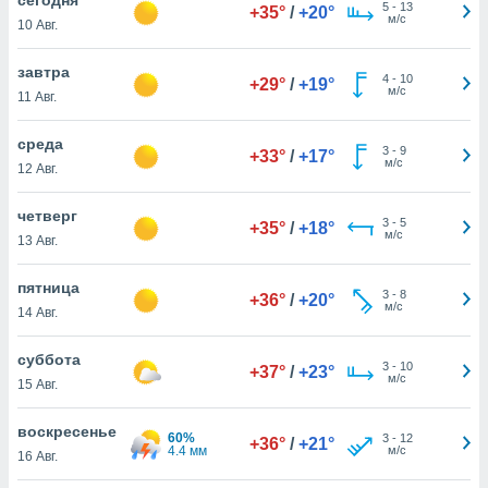
 и
5
-
13
+35°
/
+20°
м/с
10 Авг.
ть действия
я на веб-
же
завтра
4
-
10
+29°
/
+19°
пределенный
м/с
11 Авг.
обы
вам рекламу
среда
3
-
9
зированный
+33°
/
+17°
м/с
12 Авг.
го основе.
айти
ьную
четверг
3
-
5
+35°
/
+18°
 в нашей
м/с
13 Авг.
йлов cookie
ремя
пятница
3
-
8
гласие,
+36°
/
+20°
м/с
14 Авг.
опку
спользования
суббота
 cookie
3
-
10
+37°
/
+23°
м/с
нную в
15 Авг.
и нашего
воскресенье
60%
3
-
12
+36°
/
+21°
4.4 мм
м/с
16 Авг.
ОГО ВЫ