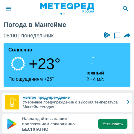
Погода в Мангейме
ие о
циальности
08:00
понедельник
...
oda.com
)
Солнечно
+23°
алами,
тировать
ество
южный
яемой
По ощущениям +25°
2
4 м/с
. Вы можете
ступ к этому
используя
жёлтое предупреждение
едующих
Умеренное предупреждение о высокая температура
Мангейм сегодня
файлы
Наслаждайтесь нашим
олучить
приложением совершенно
Установить
й доступ
БЕСПЛАТНО