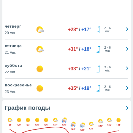
днако вы
сматривать
изированную
четверг
 можете
2
-
6
+28°
/
+17°
м/с
от установки
20 Авг.
ться
пятница
2
-
6
+31°
/
+18°
нашему веб-
м/с
21 Авг.
дписке,
у
суббота
».
3
-
6
+33°
/
+21°
м/с
22 Авг.
гласия мы и
ры
воскресенье
 файлы
2
-
6
+35°
/
+19°
м/с
23 Авг.
кальные
торы или
 технологии
График погоды
я,
оступа и
ерсональных
+35°
+29°
+33°
+35°
+36°
+37°
+36°
+31°
+33°
их как
+28°
+24°
+24°
+23°
 о вашем