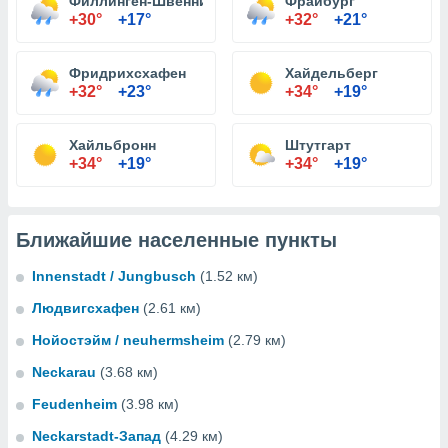
Филлинген-Швеннинген
Фрайбург
+30°
+17°
+32°
+21°
Фридрихсхафен
Хайдельберг
+32°
+23°
+34°
+19°
Хайльбронн
Штутгарт
+34°
+19°
+34°
+19°
Ближайшие населенные пункты
Innenstadt / Jungbusch
(1.52 км)
Людвигсхафен
(2.61 км)
Нойостэйм / neuhermsheim
(2.79 км)
Neckarau
(3.68 км)
Feudenheim
(3.98 км)
Neckarstadt-Запад
(4.29 км)