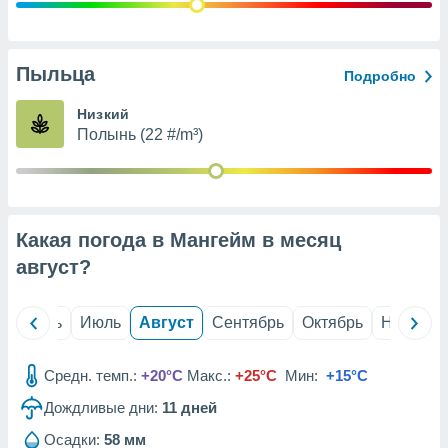
с помощью
или
данных из
чников,
Пыльца
Подробно
и
вование
Низкий
Полынь (22 #/m³)
ие
х данных
контента.
ные
и
Какая погода в Мангейм в месяц
ция
м
август
?
я
рованная
й
Июнь
Июль
Август
Сентябрь
Октябрь
Ноябрь
нтент,
е
сти рекламы
Средн. темп.:
+20°C
Макс.:
+25°C
Мин:
+15°C
Дождливые дни:
11
дней
ие сведения
и и
Осадки:
58 мм