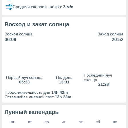
сервисов.
Средняя скорость ветра:
3 м/с
 наших 1199
неров
Восход и закат солнца
Восход солнца
Заход солнца
06:09
20:52
Последний луч
Первый луч солнца
Полдень
солнца
05:33
13:31
21:28
Продолжительность дня
14h 42m
Оставшийся дневной свет
13h 28m
Лунный календарь
пн
вт
ср
чт
пт
сб
вс