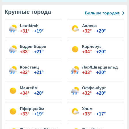
Крупные города
Больше городов
Leutkirch
Аалена
+31°
+19°
+32°
+20°
Баден-Баден
Карлсруэ
+33°
+21°
+34°
+20°
Констанц
Лар/Шварцвальд
+32°
+21°
+33°
+20°
Мангейм
Оффенбург
+34°
+20°
+32°
+20°
Пфорцхайм
Ульм
+33°
+19°
+33°
+17°