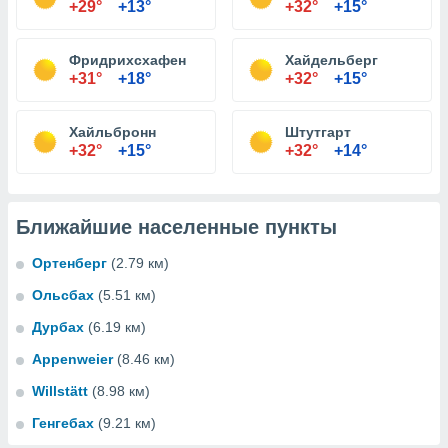
+29°
+13°
+32°
+15°
Фридрихсхафен
Хайдельберг
+31°
+18°
+32°
+15°
Хайльбронн
Штутгарт
+32°
+15°
+32°
+14°
Ближайшие населенные пункты
Ортенберг
(2.79 км)
Ольсбах
(5.51 км)
Дурбах
(6.19 км)
Appenweier
(8.46 км)
Willstätt
(8.98 км)
Генгебах
(9.21 км)