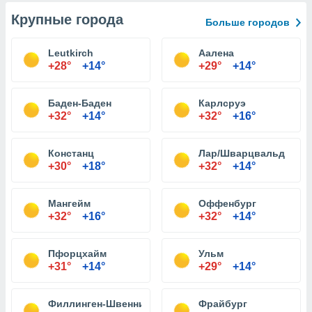
Крупные города
Больше городов
Leutkirch
Аалена
+28°
+14°
+29°
+14°
Баден-Баден
Карлсруэ
+32°
+14°
+32°
+16°
Констанц
Лар/Шварцвальд
+30°
+18°
+32°
+14°
Мангейм
Оффенбург
+32°
+16°
+32°
+14°
Пфорцхайм
Ульм
+31°
+14°
+29°
+14°
Филлинген-Швеннинген
Фрайбург