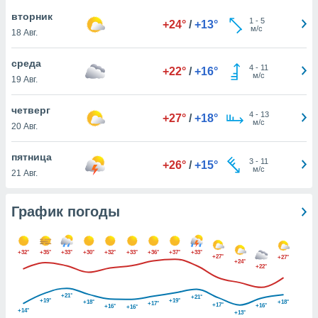
днако вы
вторник
1
-
5
сматривать
+24°
/
+13°
м/с
18 Авг.
изированную
среда
 можете
4
-
11
+22°
/
+16°
м/с
от установки
19 Авг.
ться
четверг
4
-
13
+27°
/
+18°
нашему веб-
м/с
20 Авг.
дписке,
у
пятница
».
3
-
11
+26°
/
+15°
м/с
21 Авг.
гласия мы и
ры
 файлы
График погоды
кальные
торы или
 технологии
+32°
+35°
+33°
+30°
+32°
+33°
+36°
+37°
+33°
+27°
+27°
я,
+24°
+22°
оступа и
ерсональных
+21°
+21°
их как
+19°
+19°
+18°
+18°
+17°
+17°
+16°
+16°
+16°
+14°
 о вашем
+13°