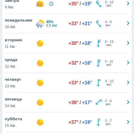
завтра
 и
5
-
12
+35°
/
+19°
м/с
9 Авг.
ть действия
я на веб-
же
понедельник
40%
4
-
9
+33°
/
+21°
пределенный
0.5 мм
м/с
10 Авг.
обы
вам рекламу
вторник
зированный
6
-
13
+30°
/
+18°
м/с
11 Авг.
го основе.
айти
ьную
среда
5
-
11
+32°
/
+16°
 в нашей
м/с
12 Авг.
йлов cookie
ремя
четверг
4
-
10
гласие,
+33°
/
+16°
м/с
13 Авг.
опку
спользования
 cookie
пятница
2
-
6
+36°
/
+17°
нную в
м/с
14 Авг.
и нашего
суббота
2
-
7
+37°
/
+19°
м/с
15 Авг.
ОГО ВЫ