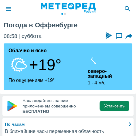
Погода в Оффенбурге
ие о
циальности
08:58
суббота
...
oda.com
)
Облачно и ясно
+19°
алами,
тировать
северо-
ество
западный
яемой
По ощущениям +19°
1
4 м/с
. Вы можете
ступ к этому
используя
едующих
Наслаждайтесь нашим
приложением совершенно
Установить
БЕСПЛАТНО
файлы
олучить
По часам
й доступ
В ближайшие часы переменная облачность