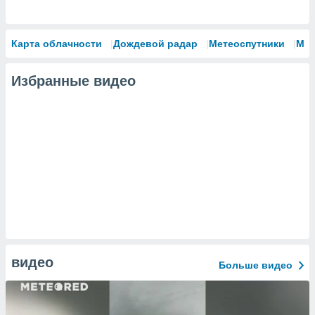
Карта облачности
Дождевой радар
Метеоспутники
Мо
Избранные видео
видео
Больше видео