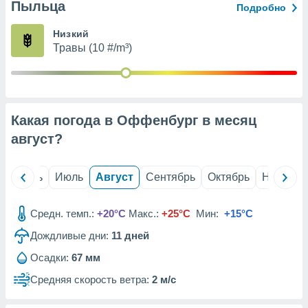
с помощью
Пыльца
Подробно
или
данных из
Низкий
чников,
Травы (10 #/m³)
и
вование
ие
х данных
Какая погода в Оффенбург в месяц
контента.
август
?
ные
и
ция
й
Июнь
Июль
Август
Сентябрь
Октябрь
Ноябрь
м
я
Средн. темп.:
+20°C
Макс.:
+25°C
Мин:
+15°C
рованная
нтент,
Дождливые дни:
11
дней
е
Осадки:
67 мм
сти рекламы
Средняя скорость ветра:
2 м/с
ие сведения
и и