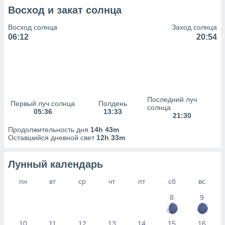
сервисов.
Восход и закат солнца
 наших 1199
неров
Восход солнца
Заход солнца
06:12
20:54
Последний луч
Первый луч солнца
Полдень
солнца
05:36
13:33
21:30
Продолжительность дня
14h 43m
Оставшийся дневной свет
12h 33m
Лунный календарь
пн
вт
ср
чт
пт
сб
вс
8
9
10
11
12
13
14
15
16