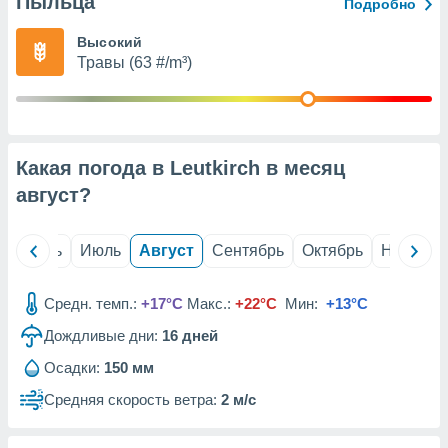
Пыльца
с помощью
Подробно
или
данных из
Высокий
чников,
Травы (63 #/m³)
и
вование
ие
х данных
Какая погода в Leutkirch в месяц
контента.
август
?
ные
и
ция
й
Июнь
Июль
Август
Сентябрь
Октябрь
Ноябрь
м
я
Средн. темп.:
+17°C
Макс.:
+22°C
Мин:
+13°C
рованная
Дождливые дни:
16
дней
нтент,
е
Осадки:
150 мм
сти рекламы
Средняя скорость ветра:
2 м/с
ие сведения
и и