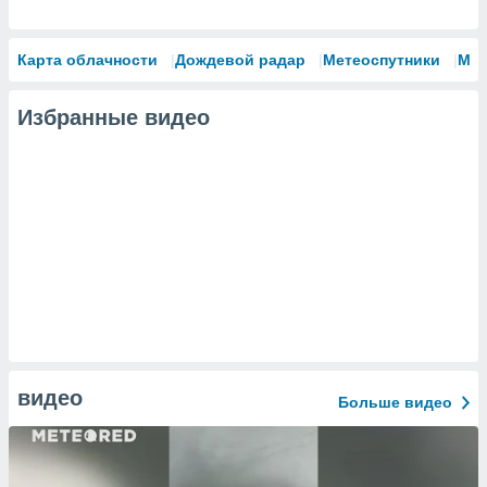
Карта облачности
Дождевой радар
Метеоспутники
Мо
Избранные видео
видео
Больше видео