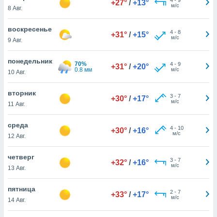
+27°
/
+13°
 и
м/с
8 Авг.
ть действия
я на веб-
воскресенье
же
4
-
8
+31°
/
+15°
м/с
пределенный
9 Авг.
обы
вам рекламу
понедельник
70%
4
-
9
+31°
/
+20°
зированный
0.8 мм
м/с
10 Авг.
го основе.
айти
вторник
ьную
3
-
7
+30°
/
+17°
м/с
11 Авг.
 в нашей
йлов cookie
ремя
среда
4
-
10
+30°
/
+16°
гласие,
м/с
12 Авг.
опку
спользования
четверг
 cookie
3
-
7
+32°
/
+16°
м/с
13 Авг.
нную в
и нашего
пятница
2
-
7
+33°
/
+17°
м/с
14 Авг.
ОГО ВЫ