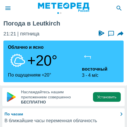
Погода в Leutkirch
ие о
циальности
21:21
пятница
...
oda.com
)
Облачно и ясно
+20°
алами,
тировать
ество
восточный
яемой
По ощущениям +20°
3
4 м/с
. Вы можете
ступ к этому
используя
Наслаждайтесь нашим
едующих
приложением совершенно
Установить
БЕСПЛАТНО
файлы
По часам
олучить
В ближайшие часы переменная облачность
й доступ