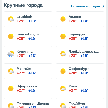
Крупные города
Больше городов
Leutkirch
Аалена
+25°
+13°
+26°
+14°
Баден-Баден
Карлсруэ
+28°
+15°
+29°
+16°
Констанц
Лар/Шварцвальд
+28°
+18°
+28°
+15°
Мангейм
Оффенбург
+27°
+16°
+28°
+14°
Пфорцхайм
Ульм
+27°
+15°
+27°
+15°
Филлинген-Швеннинген
Фрайбург
+26°
+15°
+28°
+16°