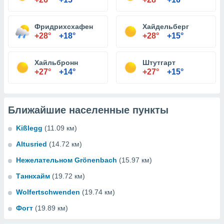
Фридрихсхафен
Хайдельберг
+28°
+18°
+28°
+15°
Хайльбронн
Штутгарт
+27°
+14°
+27°
+15°
Ближайшие населенные пункты
Kißlegg
(11.09 км)
Altusried
(14.72 км)
Нежелательном Grönenbach
(15.97 км)
Таннхайм
(19.72 км)
Wolfertschwenden
(19.74 км)
Фогт
(19.89 км)