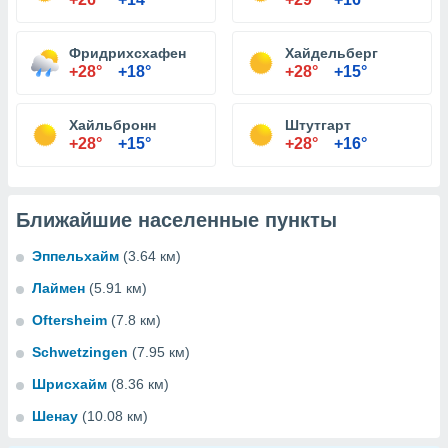
Фридрихсхафен
Хайдельберг
+28°
+18°
+28°
+15°
Хайльбронн
Штутгарт
+28°
+15°
+28°
+16°
Ближайшие населенные пункты
Эппельхайм
(3.64 км)
Лаймен
(5.91 км)
Oftersheim
(7.8 км)
Schwetzingen
(7.95 км)
Шрисхайм
(8.36 км)
Шенау
(10.08 км)