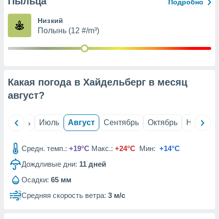
Пыльца
с помощью
Подробно
или
данных из
Низкий
чников,
Полынь (12 #/m³)
и
вование
ие
х данных
Какая погода в Хайдельберг в месяц
контента.
август
?
ные
и
ция
й
Июнь
Июль
Август
Сентябрь
Октябрь
Ноябрь
м
я
Средн. темп.:
+19°C
Макс.:
+24°C
Мин:
+14°C
рованная
Дождливые дни:
11
дней
нтент,
е
Осадки:
65 мм
сти рекламы
Средняя скорость ветра:
3 м/с
ие сведения
и и