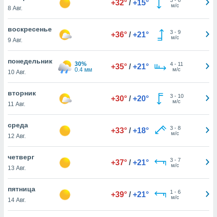
+32°
/
+15°
 и
м/с
8 Авг.
ть действия
я на веб-
воскресенье
же
3
-
9
+36°
/
+21°
м/с
пределенный
9 Авг.
обы
вам рекламу
понедельник
30%
4
-
11
+35°
/
+21°
зированный
0.4 мм
м/с
10 Авг.
го основе.
айти
вторник
ьную
3
-
10
+30°
/
+20°
м/с
11 Авг.
 в нашей
йлов cookie
ремя
среда
3
-
8
+33°
/
+18°
гласие,
м/с
12 Авг.
опку
спользования
четверг
 cookie
3
-
7
+37°
/
+21°
м/с
13 Авг.
нную в
и нашего
пятница
1
-
6
+39°
/
+21°
м/с
14 Авг.
ОГО ВЫ