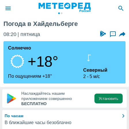
Погода в Хайдельберге
ие о
циальности
08:20
пятница
...
oda.com
)
Солнечно
+18°
алами,
тировать
ество
Северный
яемой
По ощущениям +18°
2
5 м/с
. Вы можете
ступ к этому
используя
Наслаждайтесь нашим
едующих
приложением совершенно
Установить
БЕСПЛАТНО
файлы
По часам
олучить
В ближайшие часы безоблачно
й доступ