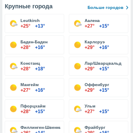
Крупные города
Больше городов
Leutkirch
Аалена
+25°
+13°
+27°
+15°
Баден-Баден
Карлсруэ
+28°
+16°
+29°
+16°
Констанц
Лар/Шварцвальд
+28°
+18°
+29°
+15°
Мангейм
Оффенбург
+27°
+16°
+29°
+15°
Пфорцхайм
Ульм
+28°
+15°
+27°
+15°
Филлинген-Швеннинген
Фрайбург
+26°
+14°
+29°
+16°