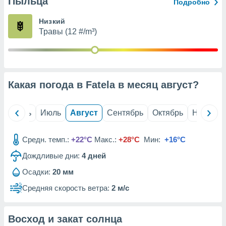
Пыльца
с помощью
Подробно
или
данных из
Низкий
чников,
Травы (12 #/m³)
и
вование
ие
х данных
Какая погода в Fatela в месяц
август
?
контента.
ные
и
й
Июнь
Июль
Август
Сентябрь
Октябрь
Ноябрь
ция
м
Средн. темп.:
+22°C
Макс.:
+28°C
Мин:
+16°C
я
Дождливые дни:
4
дней
рованная
нтент,
Осадки:
20 мм
е
Средняя скорость ветра:
2 м/с
сти рекламы
ие сведения
Восход и закат солнца
и и