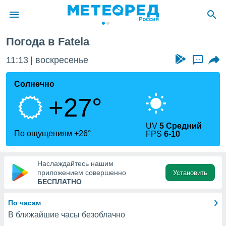
Погода в Fatela
ие о
циальности
11:13
воскресенье
...
oda.com
)
Солнечно
+27°
алами,
тировать
ество
UV
5 Средний
яемой
По ощущениям +26°
FPS
6-10
. Вы можете
ступ к этому
используя
Наслаждайтесь нашим
едующих
приложением совершенно
Установить
БЕСПЛАТНО
файлы
По часам
олучить
В ближайшие часы безоблачно
й доступ