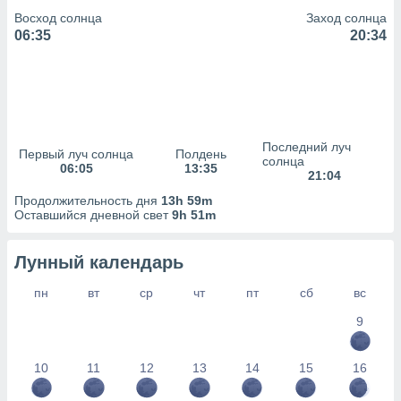
сервисов.
Восход солнца
Заход солнца
 наших 1199
06:35
20:34
неров
Последний луч
Первый луч солнца
Полдень
солнца
06:05
13:35
21:04
Продолжительность дня
13h 59m
Оставшийся дневной свет
9h 51m
Лунный календарь
пн
вт
ср
чт
пт
сб
вс
9
10
11
12
13
14
15
16