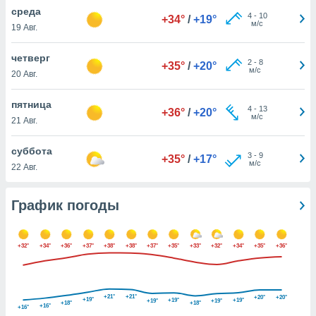
днако вы
среда
4
-
10
+34°
/
+19°
сматривать
м/с
19 Авг.
изированную
четверг
2
-
8
 можете
+35°
/
+20°
м/с
20 Авг.
от установки
ться
пятница
4
-
13
+36°
/
+20°
нашему веб-
м/с
21 Авг.
дписке,
у
суббота
3
-
9
».
+35°
/
+17°
м/с
22 Авг.
гласия мы и
ры
График погоды
 файлы
кальные
торы или
 технологии
+32°
+34°
+36°
+37°
+38°
+38°
+37°
+35°
+33°
+32°
+34°
+35°
+36°
я,
оступа и
ерсональных
+21°
+21°
их как
+20°
+20°
+19°
+19°
+19°
+19°
+19°
+18°
+18°
+16°
+16°
 о вашем