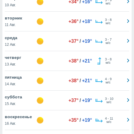
+34°
/
+16°
 и
м/с
10 Авг.
ть действия
я на веб-
вторник
же
3
-
8
+36°
/
+18°
м/с
пределенный
11 Авг.
обы
вам рекламу
среда
3
-
7
+37°
/
+19°
зированный
м/с
12 Авг.
го основе.
айти
четверг
ьную
3
-
8
+38°
/
+21°
м/с
13 Авг.
 в нашей
йлов cookie
ремя
пятница
4
-
9
+38°
/
+21°
гласие,
м/с
14 Авг.
опку
спользования
суббота
 cookie
3
-
10
+37°
/
+19°
м/с
15 Авг.
нную в
и нашего
воскресенье
4
-
11
+35°
/
+19°
м/с
16 Авг.
ОГО ВЫ