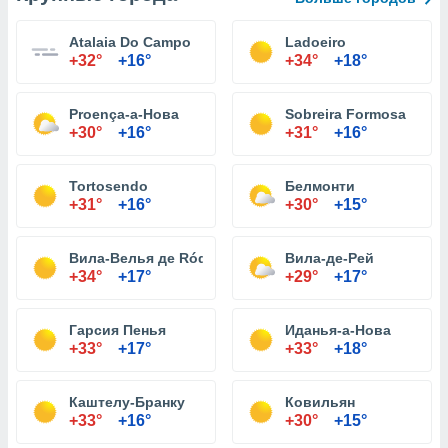
Atalaia Do Campo
Ladoeiro
+32°
+16°
+34°
+18°
Proença-а-Нова
Sobreira Formosa
+30°
+16°
+31°
+16°
Tortosendo
Белмонти
+31°
+16°
+30°
+15°
Вила-Велья де Ródão
Вила-де-Рей
+34°
+17°
+29°
+17°
Гарсия Пенья
Иданья-а-Нова
+33°
+17°
+33°
+18°
Каштелу-Бранку
Ковильян
+33°
+16°
+30°
+15°