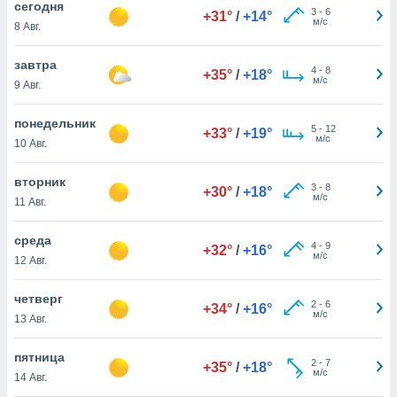
cегодня
 и
3
-
6
+31°
/
+14°
м/с
ть действия
8 Авг.
я на веб-
же
завтра
4
-
8
пределенный
+35°
/
+18°
м/с
9 Авг.
обы
вам рекламу
понедельник
зированный
5
-
12
+33°
/
+19°
м/с
го основе.
10 Авг.
айти
ьную
вторник
3
-
8
+30°
/
+18°
 в нашей
м/с
11 Авг.
йлов cookie
ремя
среда
гласие,
4
-
9
+32°
/
+16°
м/с
опку
12 Авг.
спользования
 cookie
четверг
2
-
6
+34°
/
+16°
нную в
м/с
13 Авг.
и нашего
пятница
2
-
7
+35°
/
+18°
м/с
ОГО ВЫ
14 Авг.