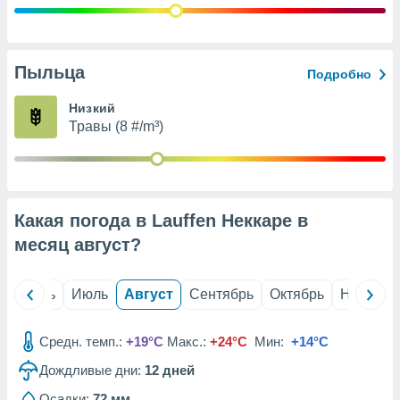
с помощью
или
данных из
чников,
и
Пыльца
Подробно
вование
Низкий
ие
Травы (8 #/m³)
х данных
контента.
ные
и
ция
Какая погода в Lauffen Неккаре в
м
месяц
август
?
я
рованная
й
Июнь
Июль
Август
Сентябрь
Октябрь
Ноябрь
нтент,
е
сти рекламы
Средн. темп.:
+19°C
Макс.:
+24°C
Мин:
+14°C
ие сведения
Дождливые дни:
12
дней
и и
Осадки:
72 мм