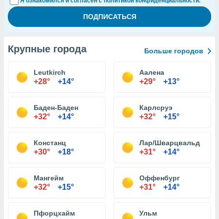
Я ознакомился и согласен с политикой конфиденциальности.
Крупные города
Больше городов
Leutkirch
Аалена
+28°
+14°
+29°
+13°
Баден-Баден
Карлсруэ
+32°
+14°
+32°
+15°
Констанц
Лар/Шварцвальд
+30°
+18°
+31°
+14°
Мангейм
Оффенбург
+32°
+15°
+31°
+14°
Пфорцхайм
Ульм