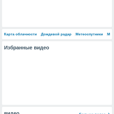
Карта облачности
Дождевой радар
Метеоспутники
Мо
Избранные видео
видео