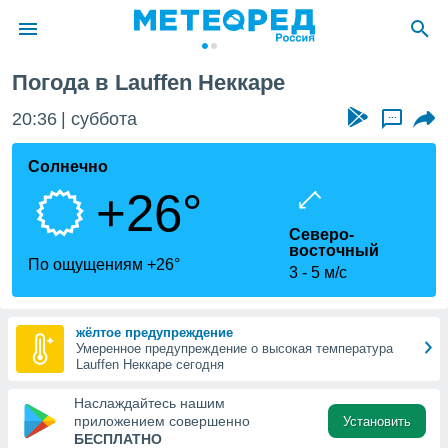
Погода в Lauffen Неккаре
ие о
циальности
20:36
суббота
...
oda.com
)
Солнечно
+26°
алами,
тировать
Северо-
ество
восточный
яемой
По ощущениям +26°
3
5 м/с
. Вы можете
ступ к этому
используя
едующих
жёлтое предупреждение
Умеренное предупреждение о высокая температура
Lauffen Неккаре сегодня
файлы
Наслаждайтесь нашим
олучить
приложением совершенно
Установить
й доступ
БЕСПЛАТНО