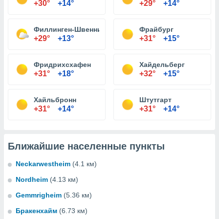
+30°
+14°
+29°
+14°
Филлинген-Швеннинген
Фрайбург
+29°
+13°
+31°
+15°
Фридрихсхафен
Хайдельберг
+31°
+18°
+32°
+15°
Хайльбронн
Штутгарт
+31°
+14°
+31°
+14°
Ближайшие населенные пункты
Neckarwestheim
(4.1 км)
Nordheim
(4.13 км)
Gemmrigheim
(5.36 км)
Бракенхайм
(6.73 км)