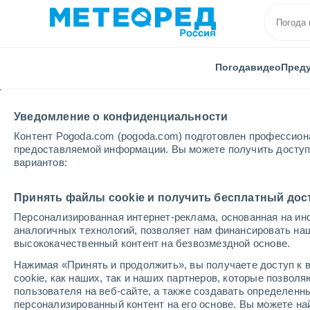
Погода
видео
Пред
Уведомление о конфиденциальности
Контент Pogoda.com (pogoda.com) подготовлен профессион
предоставляемой информации. Вы можете получить доступ 
вариантов:
Главная
Италия
Провинция Беллуно
Misurina
Принять файлы cookie и получить бесплатный дос
Персонализированная интернет-реклама, основанная на ин
Погода в Misurina
аналогичных технологий, позволяет нам финансировать на
высококачественный контент на безвозмездной основе.
16:30
пятница
Нажимая «Принять и продолжить», вы получаете доступ к в
cookie, как наших, так и наших партнеров, которые позвол
пользователя на веб-сайте, а также создавать определенн
Небольшой дождь
персонализированный контент на его основе. Вы можете 