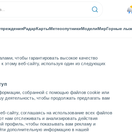
упреждения
Радар
Карты
Метеоспутники
Модели
Мир
Горные лы
алами, чтобы гарантировать высокое качество
к этому веб-сайту, используя один из следующих
туп
формации, собранной с помощью файлов cookie или
шу деятельность, чтобы продолжать предлагать вам
...
еб-сайту, соглашаясь на использование всех файлов
яют нам отслеживать и анализировать действия
По часам
ый профиль, чтобы показывать вам рекламу и
В ближайшие часы умеренный
найти дополнительную информацию в нашей
дождь