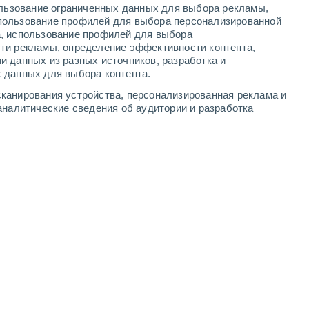
ользование ограниченных данных для выбора рекламы,
90%
80%
90%
70%
пользование профилей для выбора персонализированной
6.1 мм
3.3 мм
1.3 мм
0.3 мм
а, использование профилей для выбора
22°
/
+11°
+23°
/
+11°
+24°
/
+8°
+24°
/
+8°
ти рекламы, определение эффективности контента,
и данных из разных источников, разработка и
 данных для выбора контента.
1
-
8
м/с
2
-
9
м/с
1
-
9
м/с
1
-
9
м/с
канирования устройства, персонализированная реклама и
аналитические сведения об аудитории и разработка
а
дь
восточный
2 Низкий
4°
1
-
6 м/с
FPS:
нет
дь
юго-западный
1 Низкий
4°
1
-
6 м/с
FPS:
нет
дь
Северный
0 Низкий
4°
1
-
5 м/с
FPS:
нет
дь
северо-западный
0 Низкий