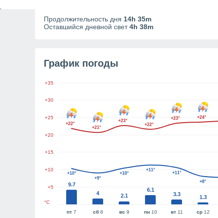
13:16
05:24
21:07
Продолжительность дня
14h 35m
Оставшийся дневной свет
4h 38m
График погоды
+35
+30
+25
+24°
+23°
+23°
+22°
+22°
+21°
+20
+15
+10
+11°
+11°
+10°
+10°
+9°
+8°
9.7
+5
6.1
4
3.3
2.1
1.3
°C
пт
7
сб
8
вс
9
пн
10
вт
11
ср
12