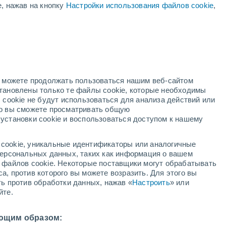
е, нажав на кнопку
Настройки использования файлов cookie
,
Снеговой отчет
Открытые
Подъемники
трассы
- / 2
- / 5
Катабельные
Снег
трассы (км)
-
но можете продолжать пользоваться нашим веб-сайтом
- / 7
становлены только те файлы cookie, которые необходимы
 cookie не будут использоваться для анализа действий или
оранжевое
ко вы сможете просматривать общую
предупреждение
Значительное предупреждение о
установки cookie и воспользоваться доступом к нашему
гроза Misurina сегодня
cookie, уникальные идентификаторы или аналогичные
ждей
Метеоспутники
Модели
 персональных данных, таких как информация о вашем
ы файлов cookie. Некоторые поставщики могут обрабатывать
а, против которого вы можете возразить. Для этого вы
ть против обработки данных, нажав «
Настроить
» или
недельник
вторник
среда
четверг
йте.
10 Авг.
11 Авг.
12 Авг.
13 Авг.
ющим образом: