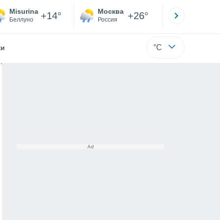
Misurina
Москва
Санкт-
+14°
+26°
Беллуно
Россия
Са
°C
жи