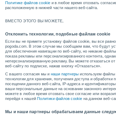
Политике файлов cookie
и в любое время отозвать согласи
+14°
расположенную в нижней части нашего веб-сайта.
90%
ВМЕСТО ЭТОГО ВЫ МОЖЕТЕ,
По ощущениям +14°
2.1 мм
Отклонить технологии, подобные файлам cookie
Если вы не примете установку файлов cookie, вы все рав
pogoda.com. В этом случае мы сообщаем вам, что будут у
для обеспечения навигации по веб-сайту, но никакие файлы
показа рекламы или персонализированного контента, одна
неперсонализированную рекламу. Вы можете отказаться от 
веб-сайту по подписке, нажав кнопку «Отказаться».
С вашего согласия мы и
наши партнеры
используем файлы 
Погода на 1 – 7 дней
Дождевой радар
Карта до
технологии для хранения, получения доступа и обработки
посещении данного веб-сайта, IP-адреса и идентификатор
ваши персональные данные на основании законного интерес
можете в любое время отозвать свое согласие или возрази
завтра
воскресенье
по
cегодня
перейдя к нашей
Политики файлов cookie
на данном веб-са
8 Авг.
9 Авг.
7 Авг.
Мы и наши партнеры обрабатываем данные следу