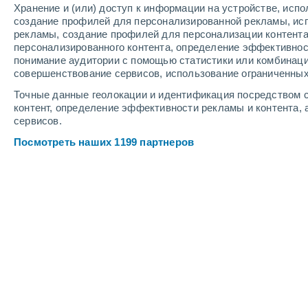
Хранение и (или) доступ к информации на устройстве, исп
90%
70%
90%
создание профилей для персонализированной рекламы, ис
4 мм
2.1 мм
9.7 мм
рекламы, создание профилей для персонализации контент
+21°
/
+9°
+23°
/
+10°
+
+22°
/
+10°
персонализированного контента, определение эффективнос
понимание аудитории с помощью статистики или комбинаци
совершенствование сервисов, использование ограниченных
2
-
8
м/с
2
-
8
м/с
3
-
11
м/с
Точные данные геолокации и идентификация посредством с
контент, определение эффективности рекламы и контента, 
сервисов.
Погода в Misurina cегодня
, 7 август
Посмотреть наших 1199 партнеров
Небольшой дож
90%
+14°
17:00
2.1 мм
Ощущаемая т.
+1
Умеренный дож
90%
+14°
18:00
2.6 мм
Ощущаемая т.
+1
Небольшой дож
90%
+14°
19:00
0.7 мм
Ощущаемая т.
+1
Небольшой дож
60%
+14°
20:00