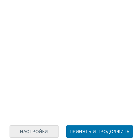
Лунный календарь
пн
вт
ср
чт
пт
сб
вс
7
8
9
10
11
12
13
14
15
16
17
18
19
20
НАСТРОЙКИ
ПРИНЯТЬ И ПРОДОЛЖИТЬ