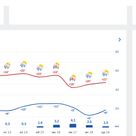
80
60
+25°
+24°
+24°
+23°
+21°
+20°
+18°
40
+11°
+11°
20
+10°
+9°
+8°
+8°
+6°
4.1
3.2
2.6
1.6
1.5
0.3
0.3
мм
чт
13
пт
14
сб
15
вс
16
пн
17
вт
18
ср
19