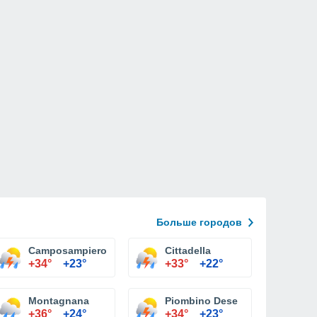
Больше городов
Camposampiero
Cittadella
+34°
+23°
+33°
+22°
Montagnana
Piombino Dese
+36°
+24°
+34°
+23°