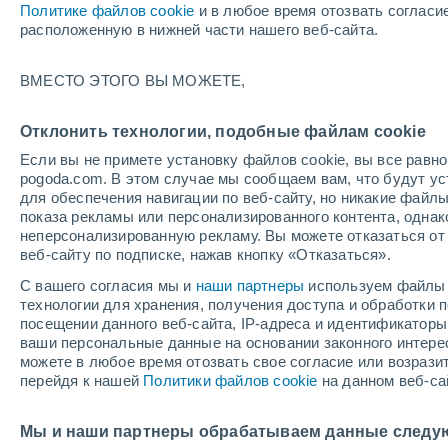
Политике файлов cookie
и в любое время отозвать согласи
+27°
расположенную в нижней части нашего веб-сайта.
Северо-
ВМЕСТО ЭТОГО ВЫ МОЖЕТЕ,
восточн
По ощущениям +28°
2
-
4 м/с
Отклонить технологии, подобные файлам cookie
Если вы не примете установку файлов cookie, вы все рав
pogoda.com. В этом случае мы сообщаем вам, что будут у
Погода на 1 – 7 дней
Карта облачности
Дождево
для обеспечения навигации по веб-сайту, но никакие файлы
показа рекламы или персонализированного контента, одна
неперсонализированную рекламу. Вы можете отказаться от 
веб-сайту по подписке, нажав кнопку «Отказаться».
завтра
воскресенье
по
cегодня
С вашего согласия мы и
наши партнеры
используем файлы 
8 Авг.
9 Авг.
7 Авг.
технологии для хранения, получения доступа и обработки
посещении данного веб-сайта, IP-адреса и идентификатор
ваши персональные данные на основании законного интерес
можете в любое время отозвать свое согласие или возрази
перейдя к нашей
Политики файлов cookie
на данном веб-са
+34°
/
+24°
+35°
/
+24°
+
+35°
/
+24°
Мы и наши партнеры обрабатываем данные следу