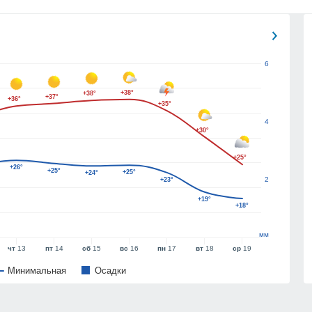
6
+38°
+38°
+37°
+36°
+35°
4
+30°
+25°
+26°
+25°
+25°
+24°
2
+23°
+19°
+18°
мм
чт
13
пт
14
сб
15
вс
16
пн
17
вт
18
ср
19
Минимальная
Oсадки