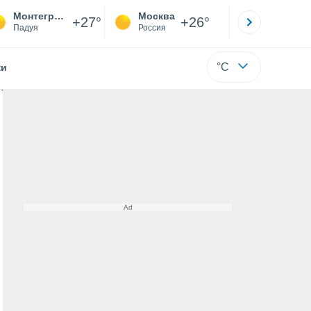
Монтегротто-Терме
Москва
Санкт-
+27°
+26°
Падуя
Россия
Са
°C
жи