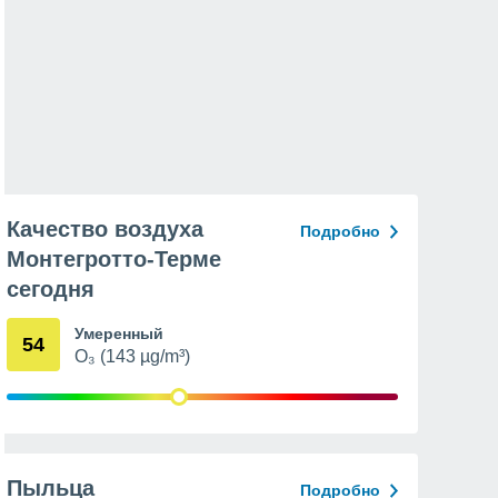
Качество воздуха
Подробно
Монтегротто-Терме
сегодня
Умеренный
54
O₃ (143 µg/m³)
Пыльца
Подробно