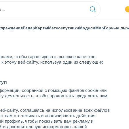
упреждения
Радар
Карты
Метеоспутники
Модели
Мир
Горные лы
алами, чтобы гарантировать высокое качество
к этому веб-сайту, используя один из следующих
то-Терме
туп
формации, собранной с помощью файлов cookie или
-Терме
шу деятельность, чтобы продолжать предлагать вам
...
еб-сайту, соглашаясь на использование всех файлов
яют нам отслеживать и анализировать действия
По часам
ый профиль, чтобы показывать вам рекламу и
В ближайшие часы облачно
найти дополнительную информацию в нашей