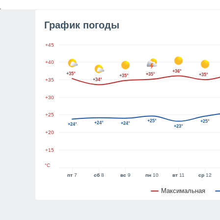
График погоды
+45
+40
+36°
+35°
+35°
+35°
+35°
+35
+34°
+30
+25
+25°
+25°
+24°
+24°
+24°
+23°
+20
+15
°C
пт
7
сб
8
вс
9
пн
10
вт
11
ср
12
Максимальная