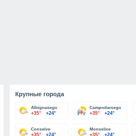
Крупные города
Albignasego
Campodarsego
+35°
+24°
+35°
+24°
Conselve
Monselice
+35°
+24°
+35°
+24°