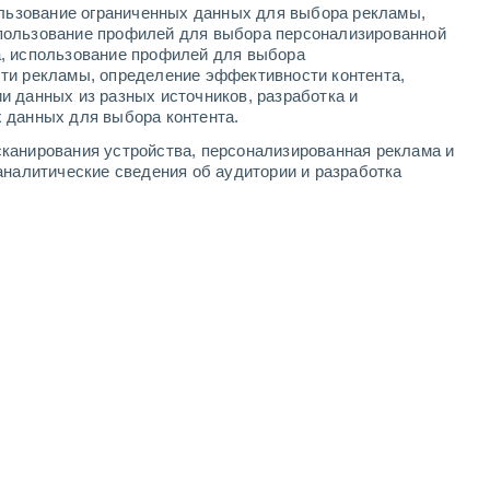
ользование ограниченных данных для выбора рекламы,
1
-
6
м/с
3
-
7
м/с
3
-
8
м/с
3
-
7
м/с
пользование профилей для выбора персонализированной
а, использование профилей для выбора
ти рекламы, определение эффективности контента,
ня
, 7 августа
и данных из разных источников, разработка и
 данных для выбора контента.
Северо-восточный
1 Низкий
канирования устройства, персонализированная реклама и
2
-
4 м/с
FPS:
нет
аналитические сведения об аудитории и разработка
Северный
2 Низкий
3
-
6 м/с
FPS:
нет
ность
северо-западный
3 Средний
6
-
12 м/с
FPS:
6-10
Северный
5 Средний
3
-
12 м/с
FPS:
6-10
Северный
7 Высокий
3
-
8 м/с
FPS:
15-25