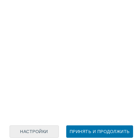
Лунный календарь
пн
вт
ср
чт
пт
сб
вс
7
8
9
10
11
12
13
14
15
16
17
18
19
20
НАСТРОЙКИ
ПРИНЯТЬ И ПРОДОЛЖИТЬ