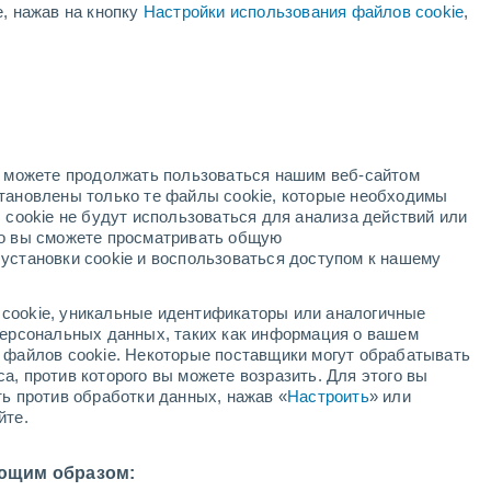
е, нажав на кнопку
Настройки использования файлов cookie
,
жёлтое предупреждение
Умеренное предупреждение о
высокая температура
Монтегротто-Терме сегодня
ый
но можете продолжать пользоваться нашим веб-сайтом
становлены только те файлы cookie, которые необходимы
й радар
Метеоспутники
Модели
 cookie не будут использоваться для анализа действий или
ко вы сможете просматривать общую
установки cookie и воспользоваться доступом к нашему
недельник
вторник
среда
четверг
cookie, уникальные идентификаторы или аналогичные
10 Авг.
11 Авг.
12 Авг.
13 Авг.
 персональных данных, таких как информация о вашем
ы файлов cookie. Некоторые поставщики могут обрабатывать
а, против которого вы можете возразить. Для этого вы
ть против обработки данных, нажав «
Настроить
» или
йте.
35°
/
+25°
+36°
/
+23°
+35°
/
+25°
+36°
/
+26°
ющим образом: