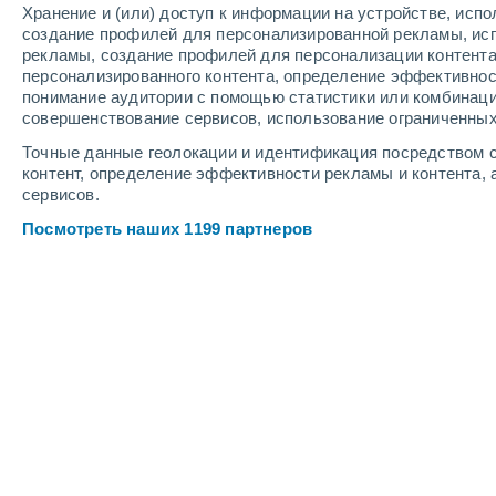
Хранение и (или) доступ к информации на устройстве, исп
4
-
9
м/с
3
-
6
м/с
6
-
13
м/с
создание профилей для персонализированной рекламы, ис
рекламы, создание профилей для персонализации контент
персонализированного контента, определение эффективнос
Погода в Монтегротто-Терме cегод
понимание аудитории с помощью статистики или комбинаци
совершенствование сервисов, использование ограниченных
Солнечно
+27°
08:00
Точные данные геолокации и идентификация посредством с
Ощущаемая т.
+28°
контент, определение эффективности рекламы и контента, 
сервисов.
Солнечно
+28°
09:00
Посмотреть наших 1199 партнеров
Ощущаемая т.
+30°
Переменная облач
+28°
10:00
Ощущаемая т.
+29°
Облачно и ясно
+28°
11:00
Ощущаемая т.
+30°
Облачно и ясно
+31°
12:00
Ощущаемая т.
+32°