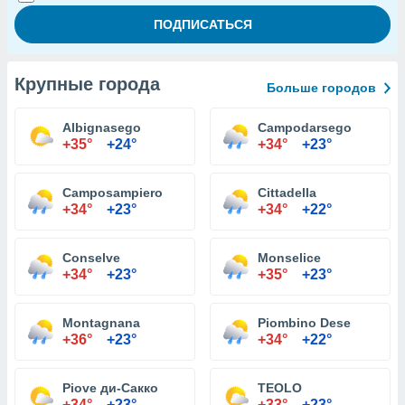
Крупные города
Больше городов
Albignasego
Campodarsego
+35°
+24°
+34°
+23°
Camposampiero
Cittadella
+34°
+23°
+34°
+22°
Conselve
Monselice
+34°
+23°
+35°
+23°
Montagnana
Piombino Dese
+36°
+23°
+34°
+22°
Piove ди-Сакко
TEOLO
+34°
+23°
+33°
+23°