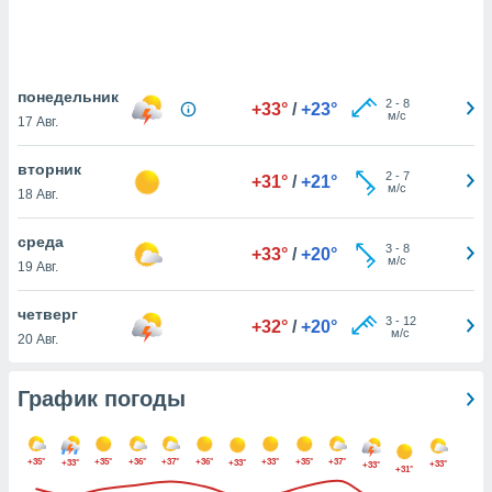
днако вы
сматривать
изированную
понедельник
 можете
2
-
8
+33°
/
+23°
м/с
от установки
17 Авг.
ться
вторник
2
-
7
+31°
/
+21°
нашему веб-
м/с
18 Авг.
дписке,
у
среда
».
3
-
8
+33°
/
+20°
м/с
19 Авг.
гласия мы и
ры
четверг
 файлы
3
-
12
+32°
/
+20°
м/с
20 Авг.
кальные
торы или
 технологии
График погоды
я,
оступа и
ерсональных
+35°
+35°
+36°
+37°
+36°
+33°
+35°
+37°
+33°
+33°
их как
+33°
+33°
+31°
 о вашем