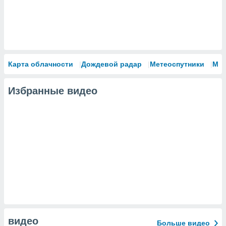
Карта облачности
Дождевой радар
Метеоспутники
Мо
Избранные видео
видео
Больше видео