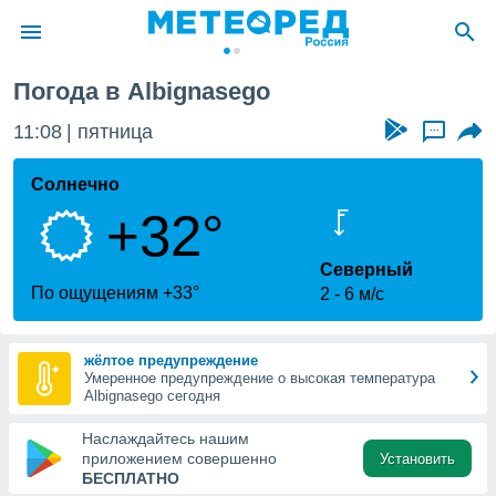
Погода в Albignasego
ие о
циальности
11:08
пятница
...
oda.com
)
Солнечно
+32°
алами,
тировать
ество
Северный
яемой
По ощущениям +33°
2
6 м/с
. Вы можете
ступ к этому
используя
жёлтое предупреждение
едующих
Умеренное предупреждение о высокая температура
Albignasego сегодня
файлы
Наслаждайтесь нашим
олучить
приложением совершенно
Установить
й доступ
БЕСПЛАТНО