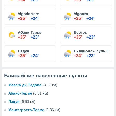
Vigodarzere
Vigonza
+35°
+24°
+35°
+24°
Абано-Терме
Восток
+35°
+23°
+35°
+23°
Падуя
Пьяццоллы суль Брен
+35°
+24°
+34°
+23°
Ближайшие населенные пункты
Masera ди Падова
(3.17 км)
Абано-Терме
(6.31 км)
Падуя
(6.83 км)
Монтегротто-Терме
(6.86 км)