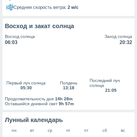
сервисов.
Средняя скорость ветра:
2 м/с
 наших 1199
неров
Восход и закат солнца
Восход солнца
Заход солнца
06:03
20:32
Последний луч
Первый луч солнца
Полдень
солнца
05:30
13:18
21:05
Продолжительность дня
14h 28m
Оставшийся дневной свет
9h 57m
Лунный календарь
пн
вт
ср
чт
пт
сб
вс