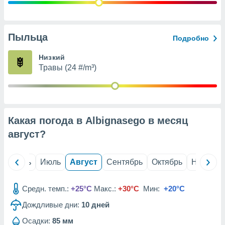
с помощью
или
данных из
чников,
Пыльца
Подробно
и
вование
Низкий
Травы (24 #/m³)
ие
х данных
контента.
ные
и
Какая погода в Albignasego в месяц
ция
м
август
?
я
рованная
й
Июнь
Июль
Август
Сентябрь
Октябрь
Ноябрь
нтент,
е
сти рекламы
Средн. темп.:
+25°C
Макс.:
+30°C
Мин:
+20°C
Дождливые дни:
10
дней
ие сведения
и и
Осадки:
85 мм