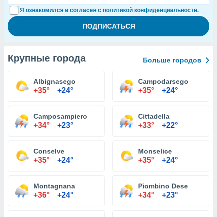
Я ознакомился и согласен с политикой конфиденциальности.
Крупные города
Больше городов
Albignasego
Campodarsego
+35°
+24°
+35°
+24°
Camposampiero
Cittadella
+34°
+23°
+33°
+22°
Conselve
Monselice
+35°
+24°
+35°
+24°
Montagnana
Piombino Dese
+36°
+24°
+34°
+23°