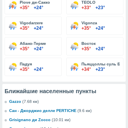
Piove ди-Сакко
TEOLO
+35°
+24°
+33°
+23°
Vigodarzere
Vigonza
+35°
+24°
+35°
+24°
Абано-Терме
Восток
+35°
+24°
+35°
+24°
Падуя
Пьяццоллы суль Брен
+35°
+24°
+34°
+23°
Ближайшие населенные пункты
Gazzo
(7.68 км)
Сан - Джорджио делле PERTICHE
(9.6 км)
Grisignano ди Zocco
(10.01 км)