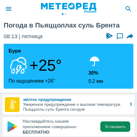
нта
Погода в Пьяццоллах суль Брента
ие о
циальности
08:13
пятница
...
oda.com
)
Буря
+25°
алами,
тировать
ество
30%
яемой
По ощущениям +26°
0.2 мм
. Вы можете
ступ к этому
используя
жёлтое предупреждение
едующих
Умеренное предупреждение о высокая температура
Пьяццоллы суль Брента сегодня
файлы
Наслаждайтесь нашим
олучить
приложением совершенно
Установить
й доступ
БЕСПЛАТНО