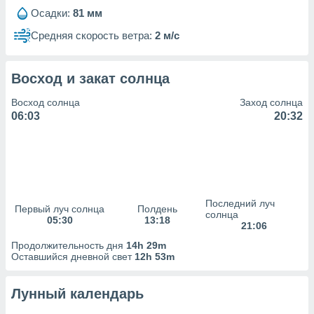
сервисов.
Осадки:
81 мм
 наших 1199
Средняя скорость ветра:
2 м/с
неров
Восход и закат солнца
Восход солнца
Заход солнца
06:03
20:32
Последний луч
Первый луч солнца
Полдень
солнца
05:30
13:18
21:06
Продолжительность дня
14h 29m
Оставшийся дневной свет
12h 53m
Лунный календарь