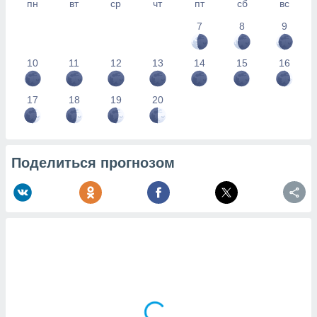
пн
вт
ср
чт
пт
сб
вс
7
8
9
10
11
12
13
14
15
16
17
18
19
20
Поделиться прогнозом