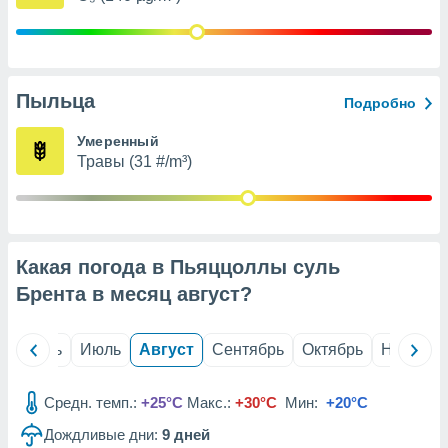
с помощью
или
данных из
чников,
и
вование
Пыльца
Подробно
ие
Умеренный
х данных
Травы (31 #/m³)
контента.
ные
и
ция
м
Какая погода в Пьяццоллы суль
я
Брента в месяц
август
?
рованная
нтент,
й
Июнь
Июль
Август
Сентябрь
Октябрь
Ноябрь
е
сти рекламы
Средн. темп.:
+25°C
Макс.:
+30°C
Мин:
+20°C
ие сведения
и и
Дождливые дни:
9
дней