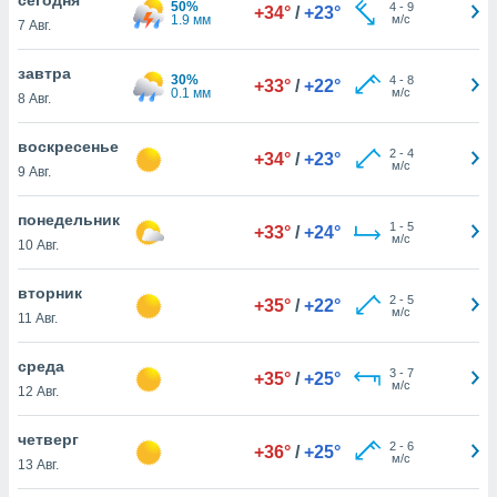
50%
 и
4
-
9
+34°
/
+23°
1.9 мм
м/с
7 Авг.
ть действия
я на веб-
же
завтра
30%
4
-
8
+33°
/
+22°
пределенный
0.1 мм
м/с
8 Авг.
обы
вам рекламу
воскресенье
2
-
4
зированный
+34°
/
+23°
м/с
9 Авг.
го основе.
айти
ьную
понедельник
1
-
5
+33°
/
+24°
 в нашей
м/с
10 Авг.
йлов cookie
ремя
вторник
2
-
5
гласие,
+35°
/
+22°
м/с
11 Авг.
опку
спользования
среда
 cookie
3
-
7
+35°
/
+25°
м/с
нную в
12 Авг.
и нашего
четверг
2
-
6
+36°
/
+25°
м/с
13 Авг.
ОГО ВЫ