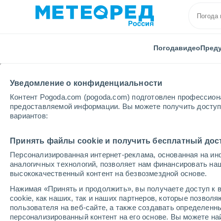
Погода
видео
Пред
Уведомление о конфиденциальности
Контент Pogoda.com (pogoda.com) подготовлен профессион
предоставляемой информации. Вы можете получить доступ 
вариантов:
Главная
Италия
Провинция Падуи
TEOLO
Принять файлы cookie и получить бесплатный дос
Персонализированная интернет-реклама, основанная на ин
Погода в TEOLO
аналогичных технологий, позволяет нам финансировать на
высококачественный контент на безвозмездной основе.
11:09
суббота
Нажимая «Принять и продолжить», вы получаете доступ к в
cookie, как наших, так и наших партнеров, которые позвол
пользователя на веб-сайте, а также создавать определенн
Солнечно
персонализированный контент на его основе. Вы можете 