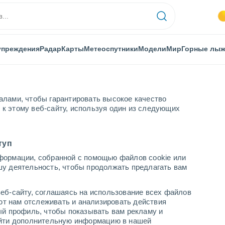
упреждения
Радар
Карты
Метеоспутники
Модели
Мир
Горные лы
алами, чтобы гарантировать высокое качество
к этому веб-сайту, используя один из следующих
туп
формации, собранной с помощью файлов cookie или
шу деятельность, чтобы продолжать предлагать вам
...
еб-сайту, соглашаясь на использование всех файлов
яют нам отслеживать и анализировать действия
По часам
ый профиль, чтобы показывать вам рекламу и
В ближайшие часы переменная
найти дополнительную информацию в нашей
облачность