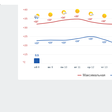
+45
+40
+35°
+34°
+35
+33°
+33°
+32°
+32°
+30
+25
+25°
+24°
+23°
+23°
+23°
+23°
+20
+15
0.5
°C
сб
8
вс
9
пн
10
вт
11
ср
12
чт
13
Максимальная