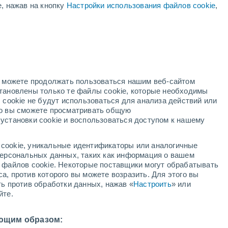
е, нажав на кнопку
Настройки использования файлов cookie
,
жёлтое предупреждение
Умеренное предупреждение о
гроза TEOLO сегодня
ый
но можете продолжать пользоваться нашим веб-сайтом
становлены только те файлы cookie, которые необходимы
й радар
Метеоспутники
Модели
 cookie не будут использоваться для анализа действий или
ко вы сможете просматривать общую
установки cookie и воспользоваться доступом к нашему
вторник
среда
четверг
пятница
cookie, уникальные идентификаторы или аналогичные
11 Авг.
12 Авг.
13 Авг.
14 Авг.
 персональных данных, таких как информация о вашем
ы файлов cookie. Некоторые поставщики могут обрабатывать
а, против которого вы можете возразить. Для этого вы
ть против обработки данных, нажав «
Настроить
» или
йте.
35°
/
+24°
+34°
/
+25°
+33°
/
+24°
+32°
/
+22°
ющим образом: