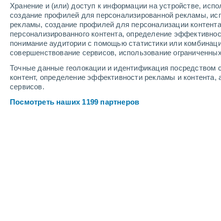
Хранение и (или) доступ к информации на устройстве, исп
3
-
6
м/с
2
-
5
м/с
5
-
11
м/с
создание профилей для персонализированной рекламы, ис
рекламы, создание профилей для персонализации контент
персонализированного контента, определение эффективнос
Погода в TEOLO cегодня
, 8 августа
понимание аудитории с помощью статистики или комбинаци
совершенствование сервисов, использование ограниченных
Солнечно
+28°
11:00
Точные данные геолокации и идентификация посредством с
Ощущаемая т.
+29°
контент, определение эффективности рекламы и контента, 
сервисов.
Солнечно
+29°
12:00
Посмотреть наших 1199 партнеров
Ощущаемая т.
+29°
Солнечно
+30°
13:00
Ощущаемая т.
+30°
Солнечно
+30°
14:00
Ощущаемая т.
+31°
Солнечно
+31°
15:00
Ощущаемая т.
+31°