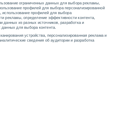
ользование ограниченных данных для выбора рекламы,
2
-
5
м/с
4
-
9
м/с
3
-
7
м/с
3
-
8
м/с
пользование профилей для выбора персонализированной
а, использование профилей для выбора
ти рекламы, определение эффективности контента,
и данных из разных источников, разработка и
 данных для выбора контента.
Северо-восточный
5 Средний
канирования устройства, персонализированная реклама и
3
-
8 м/с
FPS:
6-10
аналитические сведения об аудитории и разработка
Северо-восточный
7 Высокий
4
-
8 м/с
FPS:
15-25
Северо-восточный
7 Высокий
4
-
9 м/с
FPS:
15-25
Северо-восточный
7 Высокий
3
-
9 м/с
FPS:
15-25
восточный
6 Высокий
3
-
7 м/с
FPS:
15-25