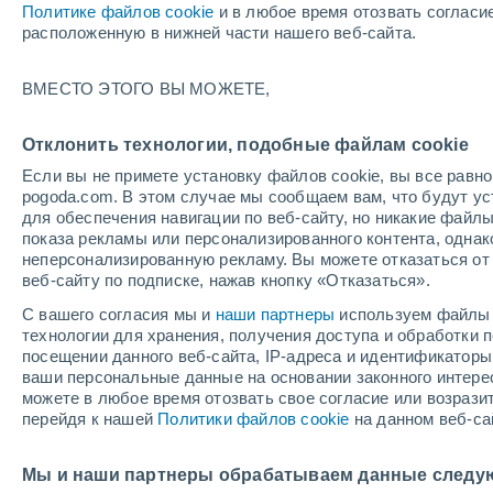
Политике файлов cookie
и в любое время отозвать согласи
+28°
расположенную в нижней части нашего веб-сайта.
Северо-
ВМЕСТО ЭТОГО ВЫ МОЖЕТЕ,
восточн
По ощущениям +29°
3
-
8 м/с
Отклонить технологии, подобные файлам cookie
Если вы не примете установку файлов cookie, вы все рав
pogoda.com. В этом случае мы сообщаем вам, что будут у
Погода на 1 – 7 дней
Карта облачности
Дождево
для обеспечения навигации по веб-сайту, но никакие файлы
показа рекламы или персонализированного контента, одна
неперсонализированную рекламу. Вы можете отказаться от 
веб-сайту по подписке, нажав кнопку «Отказаться».
завтра
понедельник
cегодня
С вашего согласия мы и
наши партнеры
используем файлы 
9 Авг.
10 Авг.
8 Авг.
технологии для хранения, получения доступа и обработки
посещении данного веб-сайта, IP-адреса и идентификатор
ваши персональные данные на основании законного интерес
можете в любое время отозвать свое согласие или возрази
70%
перейдя к нашей
Политики файлов cookie
на данном веб-са
0.3 мм
+32°
/
+22°
+34°
/
+22°
+
+31°
/
+22°
Мы и наши партнеры обрабатываем данные следу