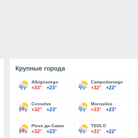
Крупные города
Albignasego
Campodarsego
+33°
+23°
+32°
+22°
Conselve
Monselice
+32°
+23°
+33°
+23°
Piove ди-Сакко
TEOLO
+32°
+23°
+31°
+22°