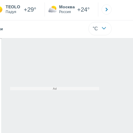
TEOLO
Москва
Санкт-
+29°
+24°
Падуя
Россия
Са
°C
жи