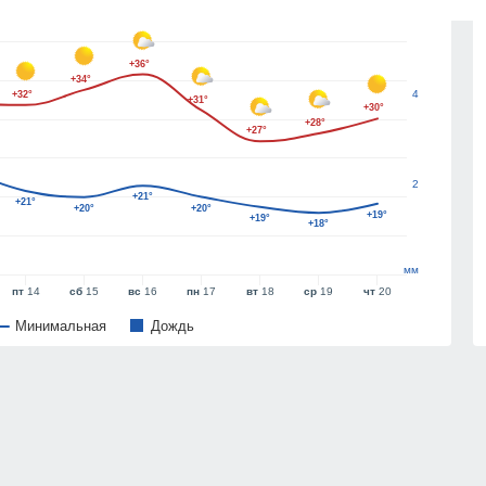
6
+36°
+34°
4
+32°
+31°
+30°
+28°
+27°
2
+21°
+21°
+20°
+20°
+19°
+19°
+18°
мм
пт
14
сб
15
вс
16
пн
17
вт
18
ср
19
чт
20
Минимальная
Дождь