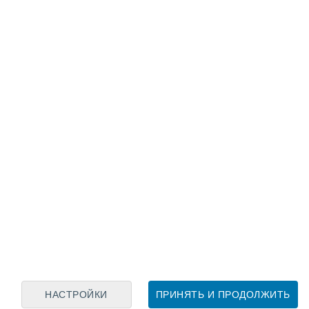
Лунный календарь
пн
вт
ср
чт
пт
сб
вс
8
9
10
11
12
13
14
15
16
17
18
19
20
21
НАСТРОЙКИ
ПРИНЯТЬ И ПРОДОЛЖИТЬ