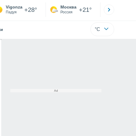
Vigonza
Москва
Санкт-
+28°
+21°
Падуя
Россия
Са
°C
жи