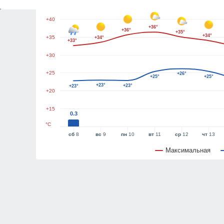
+45
+40
+36°
+36°
+35°
+34°
+35
+34°
+33°
+30
+25
+26°
+25°
+25°
+23°
+23°
+23°
+20
+15
0.3
°C
сб
8
вс
9
пн
10
вт
11
ср
12
чт
13
Максимальная