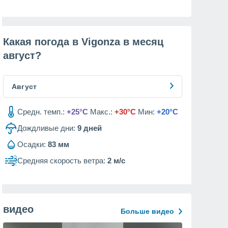
Какая погода в Vigonza в месяц
август
?
Август
Средн. темп.:
+25°C
Макс.:
+30°C
Мин:
+20°C
Дождливые дни:
9
дней
Осадки:
83 мм
Средняя скорость ветра:
2 м/с
видео
Больше видео