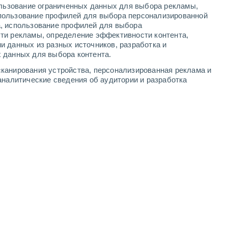
ользование ограниченных данных для выбора рекламы,
2
-
5
м/с
4
-
9
м/с
3
-
7
м/с
3
-
8
м/с
пользование профилей для выбора персонализированной
а, использование профилей для выбора
ти рекламы, определение эффективности контента,
и данных из разных источников, разработка и
 данных для выбора контента.
восточный
3 Средний
канирования устройства, персонализированная реклама и
2
-
6 м/с
FPS:
6-10
аналитические сведения об аудитории и разработка
восточный
1 Низкий
2
-
5 м/с
FPS:
нет
восточный
0 Низкий
1
-
4 м/с
FPS:
нет
восточный
0 Низкий
1
-
3 м/с
FPS:
нет
Северо-восточный
0 Низкий
1
-
2 м/с
FPS:
нет