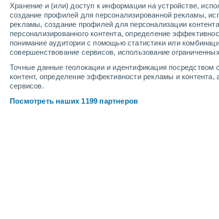
Хранение и (или) доступ к информации на устройстве, исп
3
-
5
м/с
3
-
6
м/с
5
-
12
м/с
создание профилей для персонализированной рекламы, ис
рекламы, создание профилей для персонализации контент
персонализированного контента, определение эффективнос
Погода в Vigonza cегодня
, 8 августа
понимание аудитории с помощью статистики или комбинаци
совершенствование сервисов, использование ограниченных
Облачно и ясно
+32°
17:00
Точные данные геолокации и идентификация посредством с
Ощущаемая т.
+33°
контент, определение эффективности рекламы и контента, 
сервисов.
Облачно и ясно
+32°
18:00
Посмотреть наших 1199 партнеров
Ощущаемая т.
+32°
Облачно и ясно
+31°
19:00
Ощущаемая т.
+32°
Облачно и ясно
+29°
20:00
Ощущаемая т.
+31°
Солнечно
+28°
21:00
Ощущаемая т.
+30°