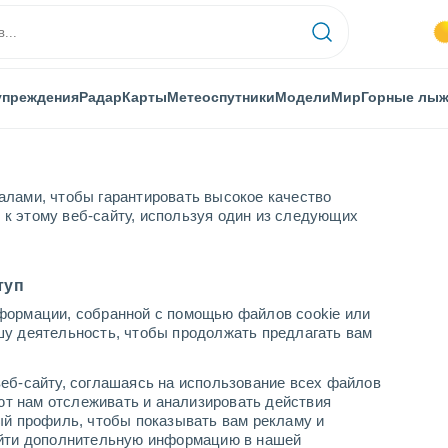
упреждения
Радар
Карты
Метеоспутники
Модели
Мир
Горные лы
алами, чтобы гарантировать высокое качество
к этому веб-сайту, используя один из следующих
туп
формации, собранной с помощью файлов cookie или
шу деятельность, чтобы продолжать предлагать вам
...
еб-сайту, соглашаясь на использование всех файлов
яют нам отслеживать и анализировать действия
По часам
ый профиль, чтобы показывать вам рекламу и
В ближайшие часы безоблачно
найти дополнительную информацию в нашей