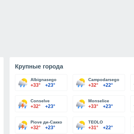
Крупные города
Albignasego
Campodarsego
+33°
+23°
+32°
+22°
Conselve
Monselice
+32°
+23°
+33°
+23°
Piove ди-Сакко
TEOLO
+32°
+23°
+31°
+22°