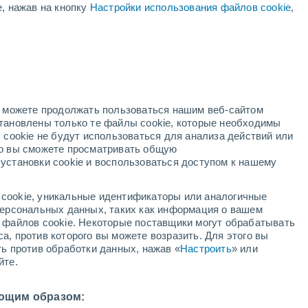
е, нажав на кнопку
Настройки использования файлов cookie
,
ый
но можете продолжать пользоваться нашим веб-сайтом
становлены только те файлы cookie, которые необходимы
й радар
Метеоспутники
Модели
 cookie не будут использоваться для анализа действий или
ко вы сможете просматривать общую
установки cookie и воспользоваться доступом к нашему
вторник
среда
четверг
пятница
cookie, уникальные идентификаторы или аналогичные
11 Авг.
12 Авг.
13 Авг.
14 Авг.
 персональных данных, таких как информация о вашем
ы файлов cookie. Некоторые поставщики могут обрабатывать
а, против которого вы можете возразить. Для этого вы
ть против обработки данных, нажав «
Настроить
» или
йте.
36°
/
+25°
+35°
/
+26°
+34°
/
+25°
+33°
/
+23°
ющим образом: