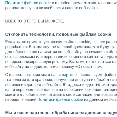
Политике файлов cookie
и в любое время отозвать согласи
+29°
расположенную в нижней части нашего веб-сайта.
ВМЕСТО ЭТОГО ВЫ МОЖЕТЕ,
восточн
По ощущениям +31°
1
-
3 м/с
Отклонить технологии, подобные файлам cookie
Если вы не примете установку файлов cookie, вы все рав
pogoda.com. В этом случае мы сообщаем вам, что будут у
Погода на 1 – 7 дней
Карта облачности
Дождево
для обеспечения навигации по веб-сайту, но никакие файлы
показа рекламы или персонализированного контента, одна
неперсонализированную рекламу. Вы можете отказаться от 
веб-сайту по подписке, нажав кнопку «Отказаться».
завтра
понедельник
cегодня
С вашего согласия мы и
наши партнеры
используем файлы 
9 Авг.
10 Авг.
8 Авг.
технологии для хранения, получения доступа и обработки
посещении данного веб-сайта, IP-адреса и идентификатор
ваши персональные данные на основании законного интерес
можете в любое время отозвать свое согласие или возрази
70%
перейдя к нашей
Политики файлов cookie
на данном веб-са
0.3 мм
+34°
/
+23°
+36°
/
+23°
+
+33°
/
+23°
Мы и наши партнеры обрабатываем данные следу