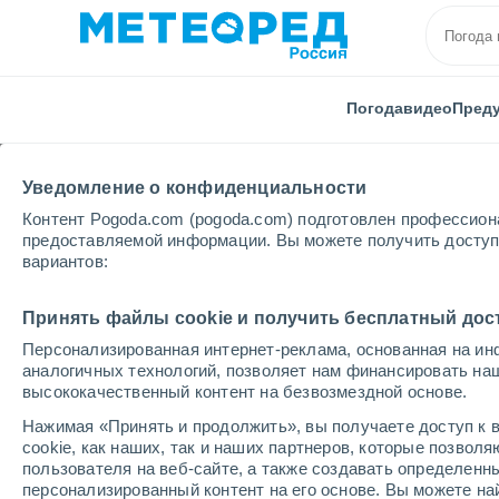
Погода
видео
Пред
Уведомление о конфиденциальности
Контент Pogoda.com (pogoda.com) подготовлен профессион
предоставляемой информации. Вы можете получить доступ 
вариантов:
Главная
Италия
Провинция Падуи
Vigonza
Принять файлы cookie и получить бесплатный дос
Персонализированная интернет-реклама, основанная на ин
Погода в Vigonza
аналогичных технологий, позволяет нам финансировать на
высококачественный контент на безвозмездной основе.
20:24
суббота
Нажимая «Принять и продолжить», вы получаете доступ к в
cookie, как наших, так и наших партнеров, которые позвол
пользователя на веб-сайте, а также создавать определенн
Облачно и ясно
персонализированный контент на его основе. Вы можете 