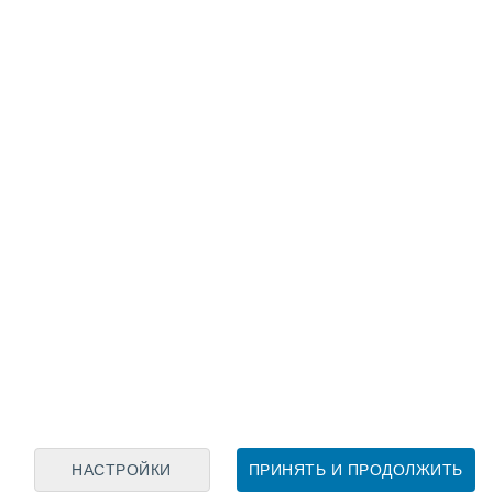
Лунный календарь
пн
вт
ср
чт
пт
сб
вс
8
9
10
11
12
13
14
15
16
17
18
19
20
21
НАСТРОЙКИ
ПРИНЯТЬ И ПРОДОЛЖИТЬ