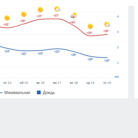
5
+37°
+37°
4
+35°
+34°
+33°
+30°
3
+29°
2
+23°
+23°
+23°
+22°
+22°
+20°
+19°
1
мм
пт
14
сб
15
вс
16
пн
17
вт
18
ср
19
чт
20
Минимальная
Дождь