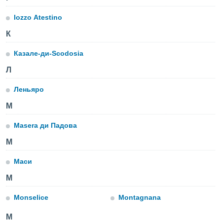
 и
ть действия
Iozzo Atestino
я на веб-
же
К
пределенный
обы
Казале-ди-Scodosia
вам рекламу
зированный
Л
го основе.
айти
Леньяро
ьную
M
 в нашей
йлов cookie
ремя
Masera ди Падова
гласие,
М
опку
спользования
Маси
 cookie
нную в
M
и нашего
Monselice
Montagnana
ОГО ВЫ
М