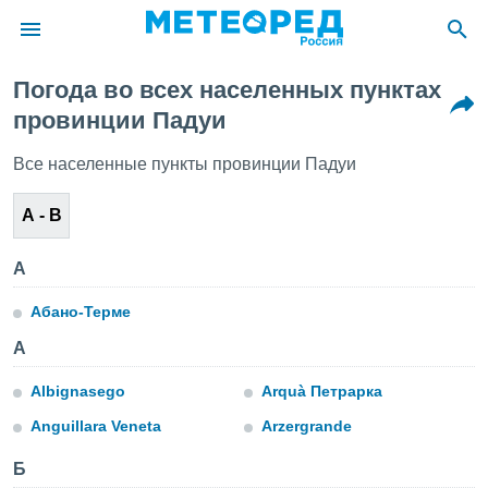
Погода во всех населенных пунктах
ие о
провинции Падуи
циальности
oda.com
Все населенные пункты провинции Падуи
)
А - В
алами,
тировать
ество
А
яемой
. Вы можете
Абано-Терме
ступ к этому
используя
A
едующих
Albignasego
Arquà Петрарка
файлы
Anguillara Veneta
Arzergrande
олучить
й доступ
Б