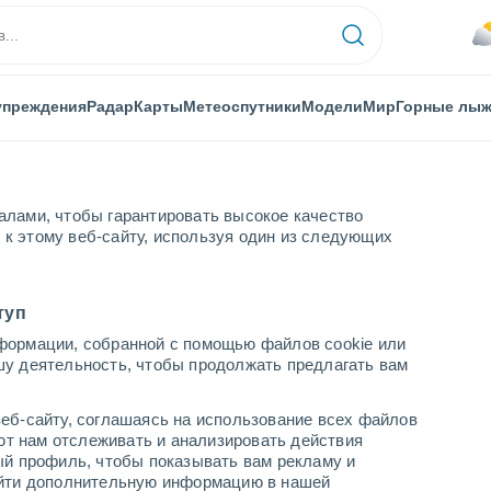
упреждения
Радар
Карты
Метеоспутники
Модели
Мир
Горные лы
алами, чтобы гарантировать высокое качество
к этому веб-сайту, используя один из следующих
Val Comelico
туп
формации, собранной с помощью файлов cookie или
omelico
шу деятельность, чтобы продолжать предлагать вам
...
еб-сайту, соглашаясь на использование всех файлов
яют нам отслеживать и анализировать действия
По часам
ый профиль, чтобы показывать вам рекламу и
В ближайшие часы моросящий
найти дополнительную информацию в нашей
дождь