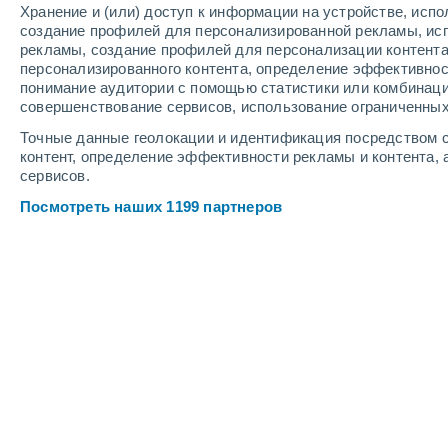
Хранение и (или) доступ к информации на устройстве, исп
50%
90%
90%
создание профилей для персонализированной рекламы, ис
0.8 мм
6.2 мм
5.6 мм
рекламы, создание профилей для персонализации контент
+26°
/
+12°
+26°
/
+13°
+
+25°
/
+11°
персонализированного контента, определение эффективнос
понимание аудитории с помощью статистики или комбинаци
совершенствование сервисов, использование ограниченных
2
-
7
м/с
3
-
9
м/с
2
-
8
м/с
Точные данные геолокации и идентификация посредством с
контент, определение эффективности рекламы и контента, 
сервисов.
Погода в Padola Val Comelico cегод
Посмотреть наших 1199 партнеров
Облачно и ясно
+24°
13:00
Ощущаемая т.
+26°
Переменная облач
+25°
14:00
Ощущаемая т.
+26°
Буря
50%
+21°
15:00
1 мм
Ощущаемая т.
+21°
Буря
70%
+20°
16:00