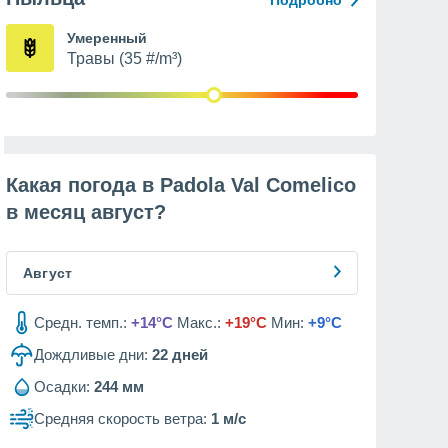
Подробно
Умеренный
Травы (35 #/m³)
Какая погода в Padola Val Comelico
в месяц
август
?
Август
Средн. темп.:
+14°C
Макс.:
+19°C
Мин:
+9°C
Дождливые дни:
22
дней
Осадки:
244 мм
Средняя скорость ветра:
1 м/с