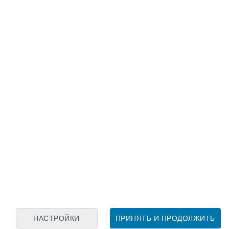
Лунный календарь
пн
вт
ср
чт
пт
сб
вс
8
9
10
11
12
13
14
15
16
17
18
19
20
21
НАСТРОЙКИ
ПРИНЯТЬ И ПРОДОЛЖИТЬ