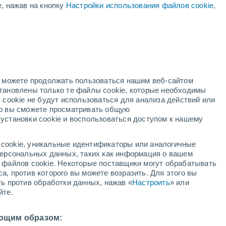
е, нажав на кнопку
Настройки использования файлов cookie
,
Снеговой отчет
Открытые
Подъемники
трассы
окий
- / 33
- / 82
Катабельные
Снег
трассы (км)
-
но можете продолжать пользоваться нашим веб-сайтом
- / 116
становлены только те файлы cookie, которые необходимы
 cookie не будут использоваться для анализа действий или
жёлтое предупреждение
ко вы сможете просматривать общую
Умеренное предупреждение о
установки cookie и воспользоваться доступом к нашему
гроза Padola Val Comelico сегодня
cookie, уникальные идентификаторы или аналогичные
адар
Метеоспутники
Модели
 персональных данных, таких как информация о вашем
ы файлов cookie. Некоторые поставщики могут обрабатывать
а, против которого вы можете возразить. Для этого вы
ть против обработки данных, нажав «
Настроить
» или
вторник
среда
четверг
пятница
йте.
11 Авг.
12 Авг.
13 Авг.
14 Авг.
ющим образом: