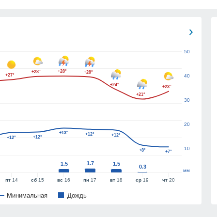
50
+28°
+28°
+28°
+27°
40
+24°
+23°
+21°
30
20
+13°
+12°
+12°
+12°
+12°
10
+8°
+7°
1.7
1.5
1.5
0.3
мм
пт
14
сб
15
вс
16
пн
17
вт
18
ср
19
чт
20
Минимальная
Дождь