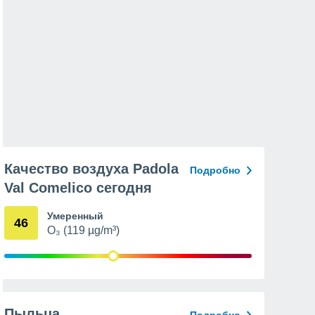
Качество воздуха Padola
Подробно
Val Comelico сегодня
Умеренный
46
O₃ (119 µg/m³)
Пыльца