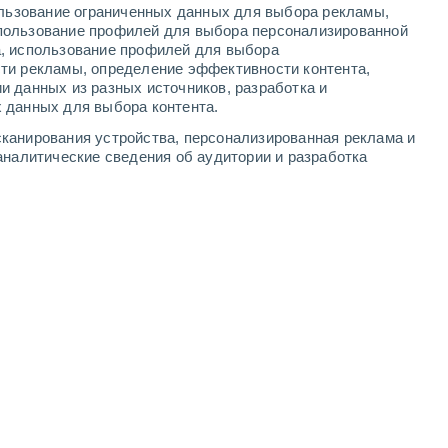
ользование ограниченных данных для выбора рекламы,
90%
90%
70%
пользование профилей для выбора персонализированной
2.9 мм
2.3 мм
0.3 мм
а, использование профилей для выбора
26°
/
+12°
+26°
/
+11°
+26°
/
+10°
+27°
/
+12°
ти рекламы, определение эффективности контента,
и данных из разных источников, разработка и
 данных для выбора контента.
2
-
8
м/с
2
-
9
м/с
1
-
6
м/с
2
-
9
м/с
канирования устройства, персонализированная реклама и
аналитические сведения об аудитории и разработка
ня
, 8 августа
юго-восточный
7 Высокий
2
-
7 м/с
FPS:
15-25
ность
юго-восточный
4 Средний
2
-
7 м/с
FPS:
6-10
южный
4 Средний
2
-
8 м/с
FPS:
6-10
Северный
4 Средний