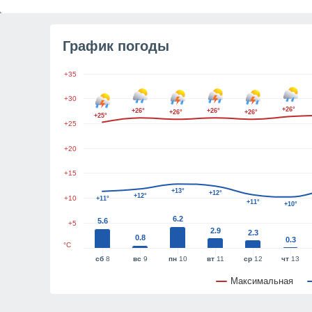
График погоды
+35
+30
+26°
+26°
+26°
+26°
+26°
+25°
+25
+20
+15
+13°
+12°
+12°
+10
+11°
+11°
+10°
6.2
5.6
+5
2.9
2.3
0.8
0.3
°C
сб
8
вс
9
пн
10
вт
11
ср
12
чт
13
Максимальная