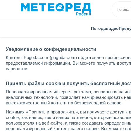
Погода
видео
Пред
Уведомление о конфиденциальности
Контент Pogoda.com (pogoda.com) подготовлен профессион
предоставляемой информации. Вы можете получить доступ 
вариантов:
Главная
Италия
Провинция Беллуно
Padola 
Принять файлы cookie и получить бесплатный дос
Персонализированная интернет-реклама, основанная на ин
Погода в Padola Val C
аналогичных технологий, позволяет нам финансировать на
высококачественный контент на безвозмездной основе.
13:17
суббота
Нажимая «Принять и продолжить», вы получаете доступ к в
cookie, как наших, так и наших партнеров, которые позвол
пользователя на веб-сайте, а также создавать определенн
Облачно и ясно
персонализированный контент на его основе. Вы можете 