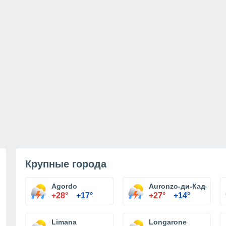
Крупные города
Agordo
Auronzo-ди-Кадоре
+28°
+17°
+27°
+14°
Limana
Longarone