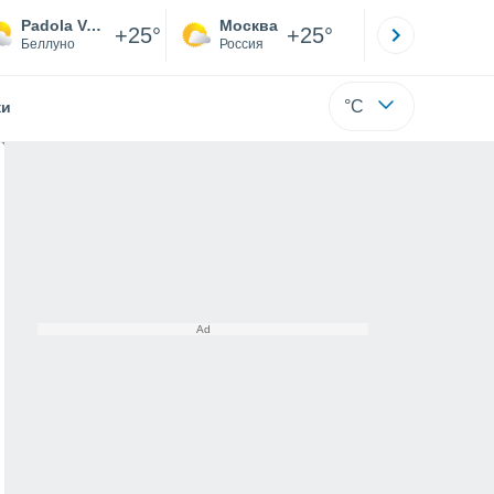
Padola Val Comelico
Москва
Санкт-
+25°
+25°
Беллуно
Россия
Са
°C
жи