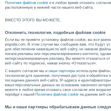
Политике файлов cookie
и в любое время отозвать согласи
+24°
расположенную в нижней части нашего веб-сайта.
ВМЕСТО ЭТОГО ВЫ МОЖЕТЕ,
UV
7 Выс
По ощущениям +26°
FPS
15-25
Отклонить технологии, подобные файлам cookie
Если вы не примете установку файлов cookie, вы все рав
pogoda.com. В этом случае мы сообщаем вам, что будут у
для обеспечения навигации по веб-сайту, но никакие файлы
показа рекламы или персонализированного контента, одна
неперсонализированную рекламу. Вы можете отказаться от 
веб-сайту по подписке, нажав кнопку «Отказаться».
С вашего согласия мы и
наши партнеры
используем файлы 
Погода на 1 – 7 дней
Карта дождей
Дождевой р
технологии для хранения, получения доступа и обработки
посещении данного веб-сайта, IP-адреса и идентификатор
ваши персональные данные на основании законного интерес
можете в любое время отозвать свое согласие или возрази
завтра
понедельник
cегодня
перейдя к нашей
Политики файлов cookie
на данном веб-са
9 Авг.
10 Авг.
8 Авг.
Мы и наши партнеры обрабатываем данные следу