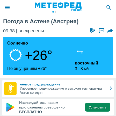
Погода в Астене (Австрия)
ие о
циальности
09:38
воскресенье
...
oda.com
)
Солнечно
+26°
алами,
тировать
ество
восточный
яемой
По ощущениям +26°
3
8 м/с
. Вы можете
ступ к этому
используя
жёлтое предупреждение
едующих
Умеренное предупреждение о высокая температура
Астен сегодня
файлы
Наслаждайтесь нашим
олучить
приложением совершенно
Установить
й доступ
БЕСПЛАТНО