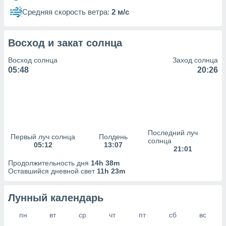
сервисов.
Средняя скорость ветра:
2 м/с
 наших 1199
неров
Восход и закат солнца
Восход солнца
Заход солнца
05:48
20:26
Последний луч
Первый луч солнца
Полдень
солнца
05:12
13:07
21:01
Продолжительность дня
14h 38m
Оставшийся дневной свет
11h 23m
Лунный календарь
пн
вт
ср
чт
пт
сб
вс