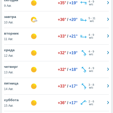
 и
4
-
9
+35°
/
+19°
м/с
9 Авг.
ть действия
я на веб-
же
завтра
5
-
11
+36°
/
+20°
пределенный
м/с
10 Авг.
обы
вам рекламу
вторник
4
-
9
зированный
+33°
/
+21°
м/с
11 Авг.
го основе.
айти
ьную
среда
4
-
9
+32°
/
+19°
 в нашей
м/с
12 Авг.
йлов cookie
ремя
четверг
4
-
9
гласие,
+32°
/
+18°
м/с
13 Авг.
опку
спользования
пятница
 cookie
3
-
8
+33°
/
+17°
м/с
нную в
14 Авг.
и нашего
суббота
2
-
6
+36°
/
+17°
м/с
15 Авг.
ОГО ВЫ