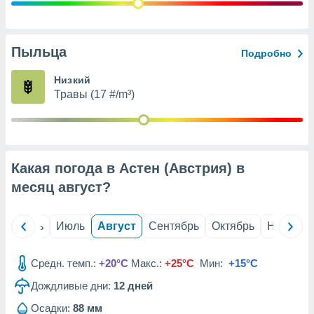
с помощью
или
данных из
чников,
Пыльца
Подробно
и
вование
Низкий
Травы (17 #/m³)
ие
х данных
контента.
ные
и
Какая погода в Астен (Австрия) в
ция
м
месяц
август
?
я
рованная
й
Июнь
Июль
Август
Сентябрь
Октябрь
Ноябрь
нтент,
е
сти рекламы
Средн. темп.:
+20°C
Макс.:
+25°C
Мин:
+15°C
Дождливые дни:
12
дней
ие сведения
и и
Осадки:
88 мм