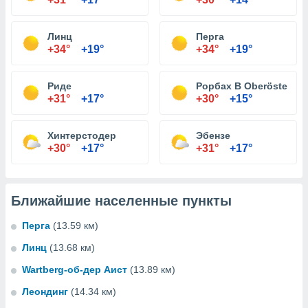
Линц
Перга
+34°
+19°
+34°
+19°
Риде
Рорбах В Oberösterrei
+31°
+17°
+30°
+15°
Хинтерстодер
Эбензе
+30°
+17°
+31°
+17°
Ближайшие населенные пункты
Перга
(13.59 км)
Линц
(13.68 км)
Wartberg-об-дер Аист
(13.89 км)
Леондинг
(14.34 км)