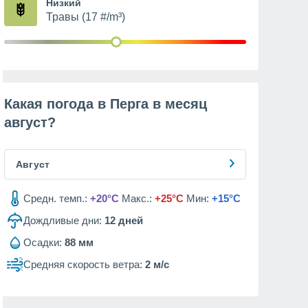
Низкий
Травы (17 #/m³)
Какая погода в Перга в месяц
август
?
Август
Средн. темп.:
+20°C
Макс.:
+25°C
Мин:
+15°C
Дождливые дни:
12
дней
Осадки:
88 мм
Средняя скорость ветра:
2 м/с