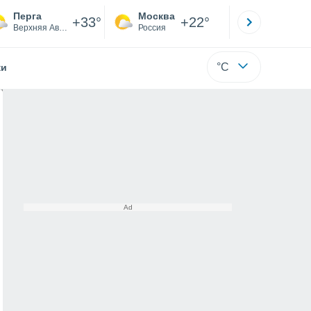
Перга
Москва
Санкт-
+33°
+22°
Верхняя Австрия
Россия
Са
°C
жи