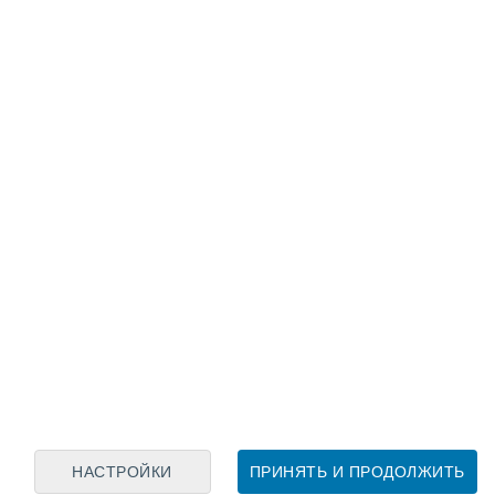
Лунный календарь
пн
вт
ср
чт
пт
сб
вс
9
10
11
12
13
14
15
16
17
18
19
20
21
22
НАСТРОЙКИ
ПРИНЯТЬ И ПРОДОЛЖИТЬ