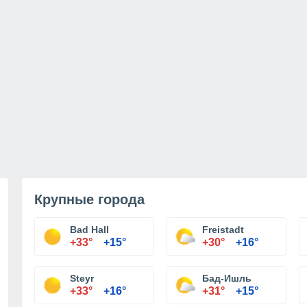
Крупные города
Bad Hall
Freistadt
+33°
+15°
+30°
+16°
Steyr
Бад-Ишль
+33°
+16°
+31°
+15°