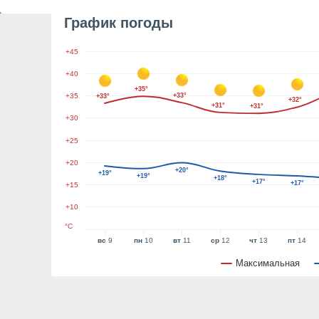
График погоды
+45
+40
+35°
+35
+33°
+33°
+32°
+31°
+31°
+30
+25
+20
+20°
+19°
+19°
+18°
+17°
+17°
+15
+10
°C
вс
9
пн
10
вт
11
ср
12
чт
13
пт
14
Максимальная