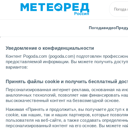
Погода
видео
Пред
Уведомление о конфиденциальности
Контент Pogoda.com (pogoda.com) подготовлен профессион
предоставляемой информации. Вы можете получить доступ 
вариантов:
Главная
Австрия
Верхняя Австрия
Перга
Принять файлы cookie и получить бесплатный дос
Персонализированная интернет-реклама, основанная на ин
Погода в Перге
аналогичных технологий, позволяет нам финансировать на
высококачественный контент на безвозмездной основе.
16:16
воскресенье
Нажимая «Принять и продолжить», вы получаете доступ к в
cookie, как наших, так и наших партнеров, которые позвол
пользователя на веб-сайте, а также создавать определенн
Облачно и ясно
персонализированный контент на его основе. Вы можете 