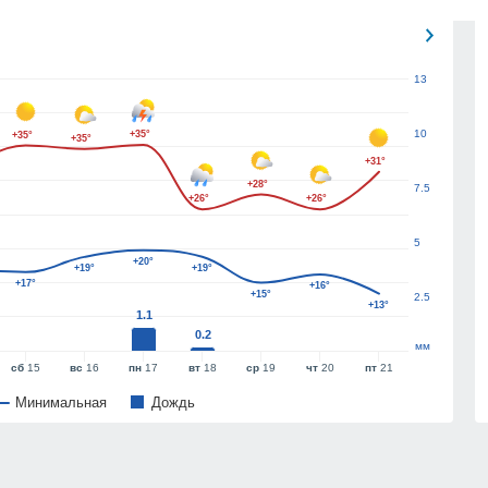
13
10
+35°
+35°
+35°
+31°
+28°
7.5
+26°
+26°
5
+20°
+19°
+19°
+17°
+16°
+15°
2.5
+13°
1.1
0.2
мм
сб
15
вс
16
пн
17
вт
18
ср
19
чт
20
пт
21
Минимальная
Дождь