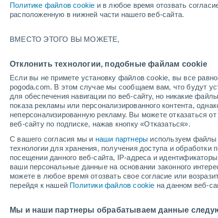
Политике файлов cookie
и в любое время отозвать согласи
+33°
расположенную в нижней части нашего веб-сайта.
ВМЕСТО ЭТОГО ВЫ МОЖЕТЕ,
UV
4 Сре
По ощущениям +31°
FPS
6-10
Отклонить технологии, подобные файлам cookie
Если вы не примете установку файлов cookie, вы все рав
pogoda.com. В этом случае мы сообщаем вам, что будут у
Погода на 1 – 7 дней
Карта облачности
Дождево
для обеспечения навигации по веб-сайту, но никакие файлы
показа рекламы или персонализированного контента, одна
неперсонализированную рекламу. Вы можете отказаться от 
веб-сайту по подписке, нажав кнопку «Отказаться».
завтра
вторник
cегодня
С вашего согласия мы и
наши партнеры
используем файлы 
10 Авг.
11 Авг.
9 Авг.
технологии для хранения, получения доступа и обработки
посещении данного веб-сайта, IP-адреса и идентификатор
ваши персональные данные на основании законного интерес
можете в любое время отозвать свое согласие или возрази
перейдя к нашей
Политики файлов cookie
на данном веб-са
+35°
/
+19°
+33°
/
+20°
+3
+33°
/
+19°
Мы и наши партнеры обрабатываем данные следу