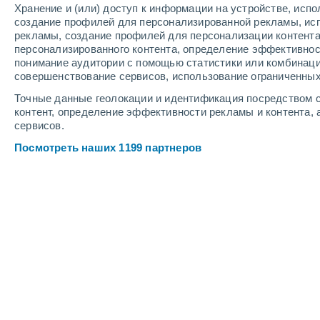
Хранение и (или) доступ к информации на устройстве, исп
4
-
11
м/с
4
-
9
м/с
5
-
9
м/с
создание профилей для персонализированной рекламы, ис
рекламы, создание профилей для персонализации контент
персонализированного контента, определение эффективнос
Погода в Перге cегодня
, 9 августа
понимание аудитории с помощью статистики или комбинаци
совершенствование сервисов, использование ограниченных
Облачно и ясно
+33°
16:00
Точные данные геолокации и идентификация посредством с
Ощущаемая т.
+31°
контент, определение эффективности рекламы и контента, 
сервисов.
Облачно и ясно
+33°
17:00
Посмотреть наших 1199 партнеров
Ощущаемая т.
+31°
Облачно и ясно
+33°
18:00
Ощущаемая т.
+31°
Облачно и ясно
+32°
19:00
Ощущаемая т.
+30°
Облачно и ясно
+29°
20:00
Ощущаемая т.
+28°