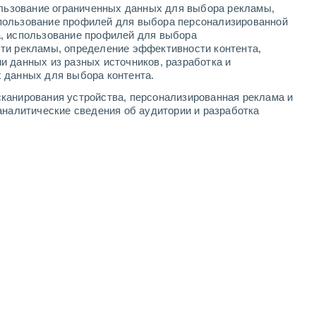
ользование ограниченных данных для выбора рекламы,
4
-
9
м/с
4
-
9
м/с
4
-
9
м/с
3
-
6
м/с
пользование профилей для выбора персонализированной
а, использование профилей для выбора
ти рекламы, определение эффективности контента,
и данных из разных источников, разработка и
 данных для выбора контента.
южный
4 Средний
канирования устройства, персонализированная реклама и
1
-
5 м/с
FPS:
6-10
аналитические сведения об аудитории и разработка
южный
2 Низкий
2
-
5 м/с
FPS:
нет
южный
1 Низкий
2
-
5 м/с
FPS:
нет
южный
0 Низкий
2
-
5 м/с
FPS:
нет
юго-восточный
0 Низкий
3
-
5 м/с
FPS:
нет