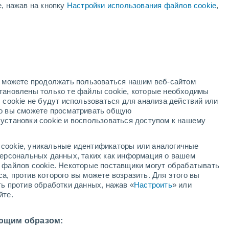
е, нажав на кнопку
Настройки использования файлов cookie
,
жёлтое предупреждение
Умеренное предупреждение о
высокая температура Перга
сегодня
дний
но можете продолжать пользоваться нашим веб-сайтом
становлены только те файлы cookie, которые необходимы
й радар
Метеоспутники
Модели
 cookie не будут использоваться для анализа действий или
ко вы сможете просматривать общую
установки cookie и воспользоваться доступом к нашему
среда
четверг
пятница
суббота
cookie, уникальные идентификаторы или аналогичные
12 Авг.
13 Авг.
14 Авг.
15 Авг.
 персональных данных, таких как информация о вашем
ы файлов cookie. Некоторые поставщики могут обрабатывать
а, против которого вы можете возразить. Для этого вы
ть против обработки данных, нажав «
Настроить
» или
йте.
1°
/
+18°
+31°
/
+17°
+32°
/
+17°
+35°
/
+17°
ющим образом: