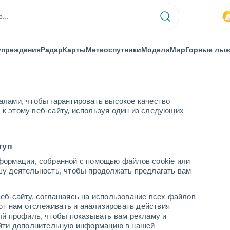
упреждения
Радар
Карты
Метеоспутники
Модели
Мир
Горные лы
алами, чтобы гарантировать высокое качество
к этому веб-сайту, используя один из следующих
туп
формации, собранной с помощью файлов cookie или
шу деятельность, чтобы продолжать предлагать вам
...
еб-сайту, соглашаясь на использование всех файлов
яют нам отслеживать и анализировать действия
По часам
ый профиль, чтобы показывать вам рекламу и
В ближайшие часы переменная
найти дополнительную информацию в нашей
облачность