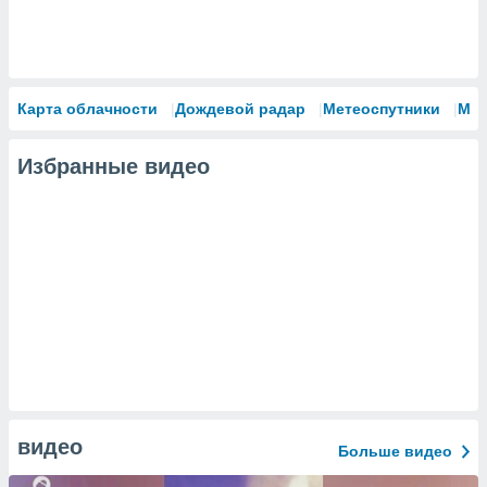
Карта облачности
Дождевой радар
Метеоспутники
Мо
Избранные видео
видео
Больше видео