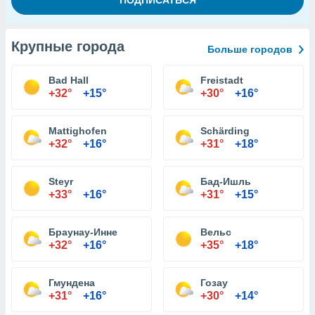
Крупные города
Больше городов
Bad Hall
Freistadt
+32°
+15°
+30°
+16°
Mattighofen
Schärding
+32°
+16°
+31°
+18°
Steyr
Бад-Ишль
+33°
+16°
+31°
+15°
Браунау-Инне
Вельс
+32°
+16°
+35°
+18°
Гмундена
Гозау
+31°
+16°
+30°
+14°