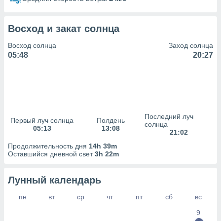
сервисов.
 наших 1199
неров
Восход и закат солнца
Восход солнца
Заход солнца
05:48
20:27
Последний луч
Первый луч солнца
Полдень
солнца
05:13
13:08
21:02
Продолжительность дня
14h 39m
Оставшийся дневной свет
3h 22m
Лунный календарь
пн
вт
ср
чт
пт
сб
вс
9