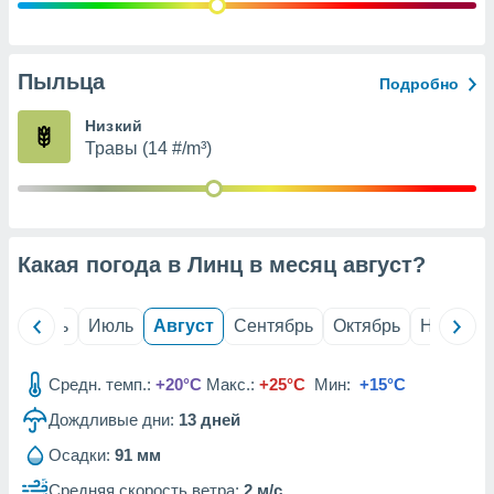
с помощью
или
данных из
чников,
Пыльца
Подробно
и
вование
Низкий
Травы (14 #/m³)
ие
х данных
контента.
ные
и
Какая погода в Линц в месяц
август
?
ция
м
я
й
Июнь
Июль
Август
Сентябрь
Октябрь
Ноябрь
рованная
нтент,
Средн. темп.:
+20°C
Макс.:
+25°C
Мин:
+15°C
е
сти рекламы
Дождливые дни:
13
дней
Осадки:
91 мм
ие сведения
и и
Средняя скорость ветра:
2 м/с