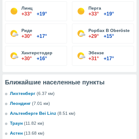
Линц
Перга
+33°
+19°
+33°
+19°
Риде
Рорбах В Oberösterrei
+30°
+17°
+29°
+15°
Хинтерстодер
Эбензе
+30°
+16°
+31°
+17°
Ближайшие населенные пункты
Лихтенберг
(6.37 км)
Леондинг
(7.01 км)
Альтенберге Bei Linz
(8.51 км)
Траун
(11.82 км)
Астен
(13.68 км)