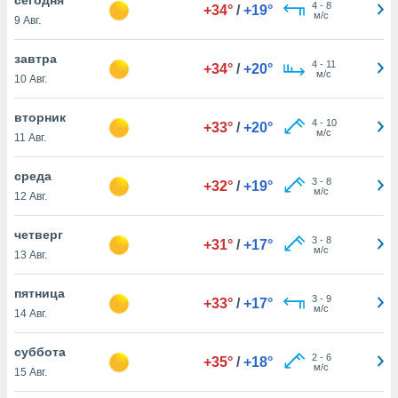
 и
4
-
8
+34°
/
+19°
м/с
9 Авг.
ть действия
я на веб-
же
завтра
4
-
11
+34°
/
+20°
пределенный
м/с
10 Авг.
обы
вам рекламу
вторник
4
-
10
зированный
+33°
/
+20°
м/с
11 Авг.
го основе.
айти
ьную
среда
3
-
8
+32°
/
+19°
 в нашей
м/с
12 Авг.
йлов cookie
ремя
четверг
3
-
8
гласие,
+31°
/
+17°
м/с
13 Авг.
опку
спользования
пятница
 cookie
3
-
9
+33°
/
+17°
м/с
нную в
14 Авг.
и нашего
суббота
2
-
6
+35°
/
+18°
м/с
15 Авг.
ОГО ВЫ