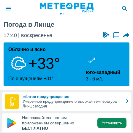
Погода в Линце
ие о
циальности
17:40
воскресенье
...
oda.com
)
Облачно и ясно
+33°
алами,
тировать
ество
юго-западный
яемой
По ощущениям +31°
3
6 м/с
. Вы можете
ступ к этому
используя
жёлтое предупреждение
едующих
Умеренное предупреждение о высокая температура
Линц сегодня
файлы
Наслаждайтесь нашим
олучить
приложением совершенно
Установить
й доступ
БЕСПЛАТНО