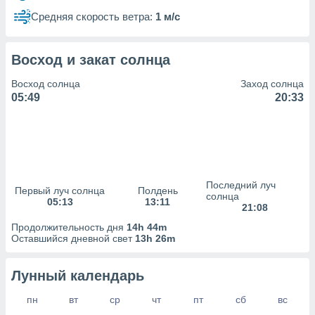
сервисов.
Средняя скорость ветра:
1 м/с
 наших 1199
неров
Восход и закат солнца
Восход солнца
Заход солнца
05:49
20:33
Последний луч
Первый луч солнца
Полдень
солнца
05:13
13:11
21:08
Продолжительность дня
14h 44m
Оставшийся дневной свет
13h 26m
Лунный календарь
пн
вт
ср
чт
пт
сб
вс