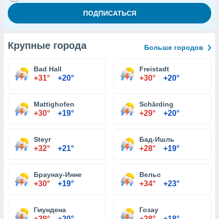
Крупные города
Больше городов
Bad Hall
Freistadt
+31°
+20°
+30°
+20°
Mattighofen
Schärding
+30°
+19°
+29°
+20°
Steyr
Бад-Ишль
+32°
+21°
+28°
+19°
Браунау-Инне
Вельс
+30°
+19°
+34°
+23°
Гмундена
Гозау
+29°
+20°
+28°
+18°