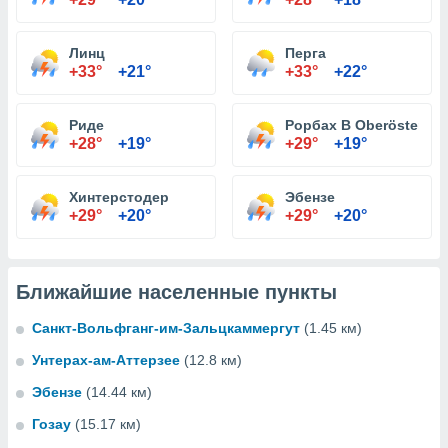
Линц
Перга
+33°
+21°
+33°
+22°
Риде
Рорбах В Oberösterrei
+28°
+19°
+29°
+19°
Хинтерстодер
Эбензе
+29°
+20°
+29°
+20°
Ближайшие населенные пункты
Санкт-Вольфганг-им-Зальцкаммергут
(1.45 км)
Унтерах-ам-Аттерзее
(12.8 км)
Эбензе
(14.44 км)
Гозау
(15.17 км)