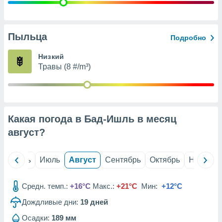
с помощью
или
данных из
чников,
Пыльца
Подробно
и
вование
Низкий
Травы (8 #/m³)
ие
х данных
контента.
ные
и
Какая погода в Бад-Ишль в месяц
ция
м
август
?
я
рованная
й
Июнь
Июль
Август
Сентябрь
Октябрь
Ноябрь
нтент,
е
сти рекламы
Средн. темп.:
+16°C
Макс.:
+21°C
Мин:
+12°C
Дождливые дни:
19
дней
ие сведения
и и
Осадки:
189 мм