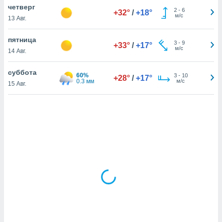
четверг
2
-
6
+32°
/
+18°
м/с
13 Авг.
и,
 файлам
пятница
3
-
9
+33°
/
+17°
м/с
14 Авг.
примете
айлов
суббота
60%
3
-
10
+28°
/
+17°
се равно
0.3 мм
м/с
15 Авг.
должать
ся нашим
pogoda.com.
ае мы
м, что
овлены
айлы cookie,
обходимы
ения
 веб-сайту,
файлы cookie
пользоваться
 действий
рекламы или
рованного