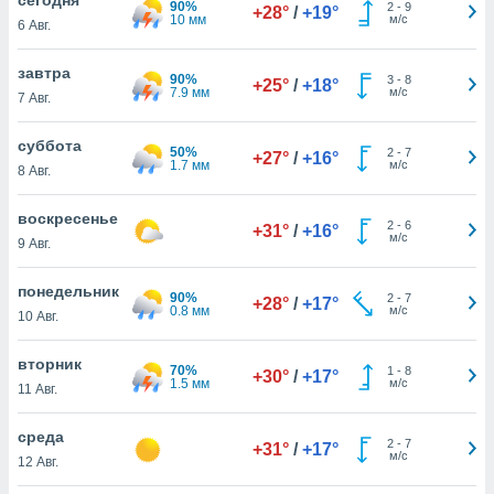
90%
 и
2
-
9
+28°
/
+19°
10 мм
м/с
6 Авг.
ть действия
я на веб-
же
завтра
90%
3
-
8
+25°
/
+18°
пределенный
7.9 мм
м/с
7 Авг.
обы
вам рекламу
суббота
50%
2
-
7
зированный
+27°
/
+16°
1.7 мм
м/с
8 Авг.
го основе.
айти
ьную
воскресенье
2
-
6
+31°
/
+16°
 в нашей
м/с
9 Авг.
йлов cookie
ремя
понедельник
90%
2
-
7
гласие,
+28°
/
+17°
0.8 мм
м/с
10 Авг.
опку
спользования
вторник
 cookie
70%
1
-
8
+30°
/
+17°
1.5 мм
м/с
нную в
11 Авг.
и нашего
среда
2
-
7
+31°
/
+17°
м/с
12 Авг.
ОГО ВЫ