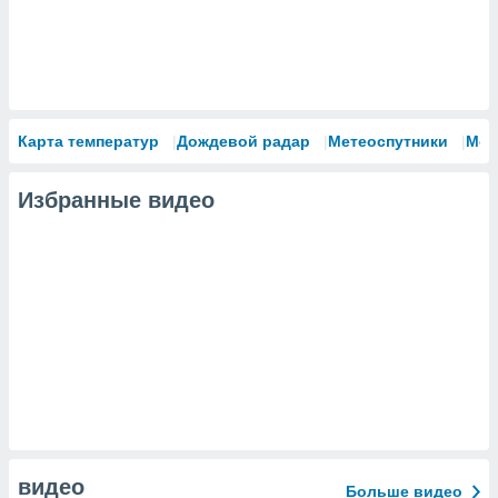
Карта температур
Дождевой радар
Метеоспутники
Мод
Избранные видео
видео
Больше видео