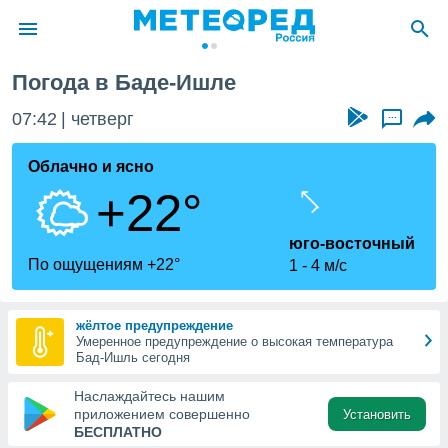
Погода в Баде-Ишле
ие о
циальности
07:42
четверг
...
oda.com
)
Облачно и ясно
+22°
алами,
тировать
ество
юго-восточный
яемой
По ощущениям +22°
1
4 м/с
. Вы можете
ступ к этому
используя
жёлтое предупреждение
едующих
Умеренное предупреждение о высокая температура
Бад-Ишль сегодня
файлы
Наслаждайтесь нашим
олучить
приложением совершенно
Установить
й доступ
БЕСПЛАТНО