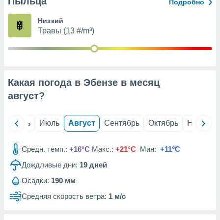
Пыльца
с помощью
Подробно
или
данных из
Низкий
чников,
Травы (13 #/m³)
и
вование
ие
х данных
Какая погода в Эбензе в месяц
контента.
август
?
ные
и
ция
й
Июнь
Июль
Август
Сентябрь
Октябрь
Ноябрь
м
я
Средн. темп.:
+16°C
Макс.:
+21°C
Мин:
+11°C
рованная
Дождливые дни:
19
дней
нтент,
е
Осадки:
190 мм
сти рекламы
Средняя скорость ветра:
1 м/с
ие сведения
и и