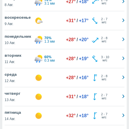
+27°
/
+18°
 и
3.1 мм
м/с
8 Авг.
ть действия
я на веб-
воскресенье
же
2
-
7
+31°
/
+17°
м/с
пределенный
9 Авг.
обы
вам рекламу
понедельник
70%
2
-
8
+28°
/
+20°
зированный
1.3 мм
м/с
10 Авг.
го основе.
айти
вторник
ьную
60%
3
-
10
+28°
/
+19°
0.3 мм
м/с
11 Авг.
 в нашей
йлов cookie
ремя
среда
2
-
8
+28°
/
+16°
гласие,
м/с
12 Авг.
опку
спользования
четверг
 cookie
2
-
7
+31°
/
+18°
м/с
13 Авг.
нную в
и нашего
пятница
2
-
7
+32°
/
+18°
м/с
14 Авг.
ОГО ВЫ