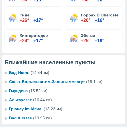
Риде
Рорбах В Oberösterrei
+26°
+17°
+26°
+16°
Хинтерстодер
Эбензе
+24°
+17°
+25°
+19°
Ближайшие населенные пункты
Бад-Ишль
(14.44 км)
Санкт-Вольфганг-им-Зальцкаммергут
(15.1 км)
Гмундена
(15.52 км)
Альтаусзее
(16.44 км)
Грюнау Im Almtal
(18.23 км)
Bad Aussee
(19.95 км)