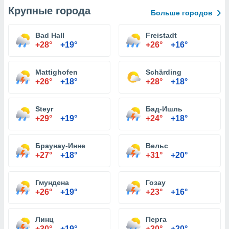
Крупные города
Больше городов
Bad Hall
Freistadt
+28°
+19°
+26°
+16°
Mattighofen
Schärding
+26°
+18°
+28°
+18°
Steyr
Бад-Ишль
+29°
+19°
+24°
+18°
Браунау-Инне
Вельс
+27°
+18°
+31°
+20°
Гмундена
Гозау
+26°
+19°
+23°
+16°
Линц
Перга
+30°
+19°
+30°
+20°