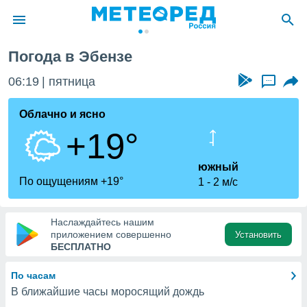
Погода в Эбензе
ие о
циальности
06:19
пятница
...
oda.com
)
Облачно и ясно
+19°
алами,
тировать
ество
южный
яемой
По ощущениям +19°
1
2 м/с
. Вы можете
ступ к этому
используя
Наслаждайтесь нашим
едующих
приложением совершенно
Установить
БЕСПЛАТНО
файлы
По часам
олучить
В ближайшие часы моросящий дождь
й доступ