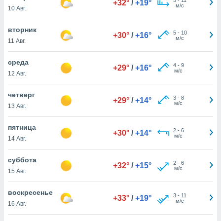
+32°
/
+19°
 и
м/с
10 Авг.
ть действия
я на веб-
вторник
же
5
-
10
+30°
/
+16°
м/с
пределенный
11 Авг.
обы
вам рекламу
среда
4
-
9
+29°
/
+16°
зированный
м/с
12 Авг.
го основе.
айти
четверг
ьную
3
-
8
+29°
/
+14°
м/с
13 Авг.
 в нашей
йлов cookie
ремя
пятница
2
-
6
+30°
/
+14°
гласие,
м/с
14 Авг.
опку
спользования
суббота
 cookie
2
-
6
+32°
/
+15°
м/с
15 Авг.
нную в
и нашего
воскресенье
3
-
11
+33°
/
+19°
м/с
16 Авг.
ОГО ВЫ