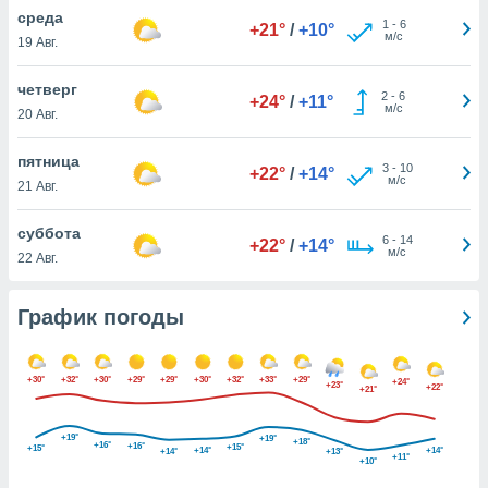
днако вы
среда
1
-
6
+21°
/
+10°
сматривать
м/с
19 Авг.
изированную
четверг
2
-
6
 можете
+24°
/
+11°
м/с
20 Авг.
от установки
ться
пятница
3
-
10
+22°
/
+14°
нашему веб-
м/с
21 Авг.
дписке,
у
суббота
6
-
14
».
+22°
/
+14°
м/с
22 Авг.
гласия мы и
ры
График погоды
 файлы
кальные
торы или
 технологии
+30°
+32°
+30°
+29°
+29°
+30°
+32°
+33°
+29°
+24°
+23°
+22°
+21°
я,
оступа и
+19°
ерсональных
+19°
+18°
+16°
+16°
+15°
+15°
+14°
+14°
+14°
+13°
+11°
их как
+10°
 о вашем