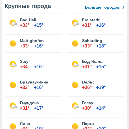
Крупные города
Больше городов
Bad Hall
Freistadt
+33°
+15°
+31°
+16°
Mattighofen
Schärding
+33°
+16°
+33°
+18°
Steyr
Бад-Ишль
+34°
+16°
+31°
+15°
Браунау-Инне
Вельс
+33°
+16°
+36°
+19°
Гмундена
Гозау
+31°
+17°
+30°
+14°
Линц
Перга
+34°
+19°
+34°
+19°