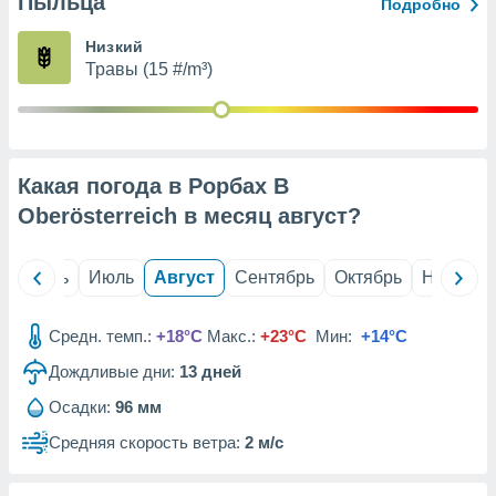
Пыльца
с помощью
Подробно
или
данных из
Низкий
чников,
Травы (15 #/m³)
и
вование
ие
х данных
Какая погода в Рорбах В
контента.
Oberösterreich в месяц
август
?
ные
и
ция
й
Июнь
Июль
Август
Сентябрь
Октябрь
Ноябрь
м
я
Средн. темп.:
+18°C
Макс.:
+23°C
Мин:
+14°C
рованная
Дождливые дни:
13
дней
нтент,
е
Осадки:
96 мм
сти рекламы
Средняя скорость ветра:
2 м/с
ие сведения
и и