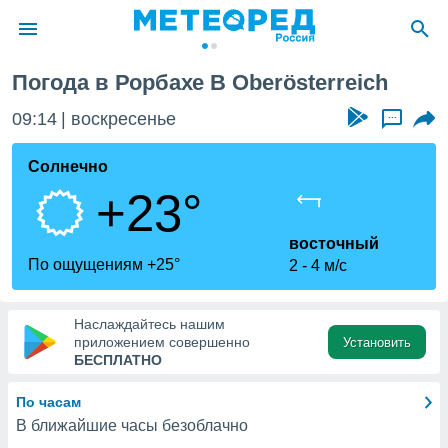
ich
Погода в Рорбахе В Oberösterreich
ие о
циальности
09:14
воскресенье
...
oda.com
)
Солнечно
+23°
алами,
тировать
ество
восточный
яемой
По ощущениям +25°
2
4 м/с
. Вы можете
ступ к этому
используя
Наслаждайтесь нашим
едующих
приложением совершенно
Установить
БЕСПЛАТНО
файлы
По часам
олучить
В ближайшие часы безоблачно
й доступ