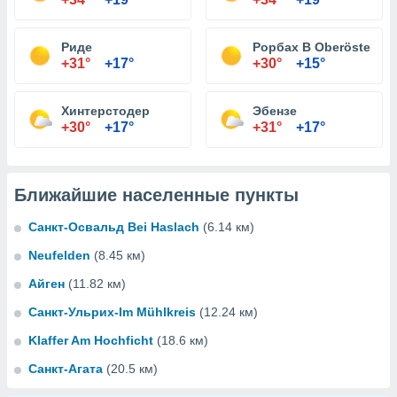
Риде
Рорбах В Oberösterrei
+31°
+17°
+30°
+15°
Хинтерстодер
Эбензе
+30°
+17°
+31°
+17°
Ближайшие населенные пункты
Санкт-Освальд Bei Haslach
(6.14 км)
Neufelden
(8.45 км)
Айген
(11.82 км)
Санкт-Ульрих-Im Mühlkreis
(12.24 км)
Klaffer Am Hochficht
(18.6 км)
Санкт-Агата
(20.5 км)