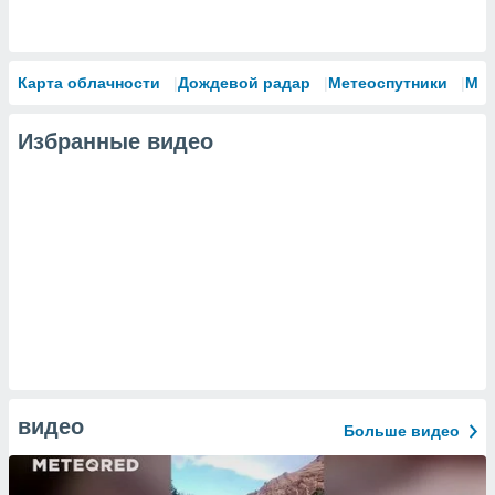
Карта облачности
Дождевой радар
Метеоспутники
Мо
Избранные видео
видео
Больше видео