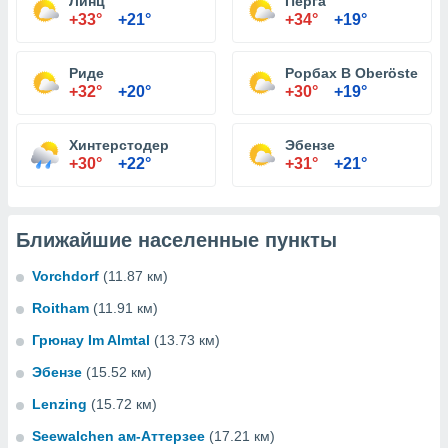
Линц
Перга
+33°
+21°
+34°
+19°
Риде
Рорбах В Oberösterrei
+32°
+20°
+30°
+19°
Хинтерстодер
Эбензе
+30°
+22°
+31°
+21°
Ближайшие населенные пункты
Vorchdorf
(11.87 км)
Roitham
(11.91 км)
Грюнау Im Almtal
(13.73 км)
Эбензе
(15.52 км)
Lenzing
(15.72 км)
Seewalchen ам-Аттерзее
(17.21 км)