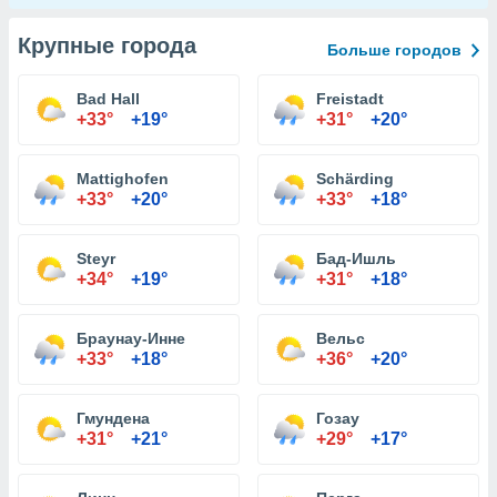
Крупные города
Больше городов
Bad Hall
Freistadt
+33°
+19°
+31°
+20°
Mattighofen
Schärding
+33°
+20°
+33°
+18°
Steyr
Бад-Ишль
+34°
+19°
+31°
+18°
Браунау-Инне
Вельс
+33°
+18°
+36°
+20°
Гмундена
Гозау
+31°
+21°
+29°
+17°