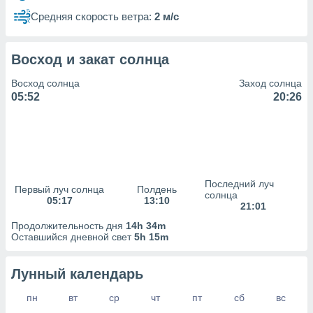
сервисов.
Средняя скорость ветра:
2 м/с
 наших 1199
неров
Восход и закат солнца
Восход солнца
Заход солнца
05:52
20:26
Последний луч
Первый луч солнца
Полдень
солнца
05:17
13:10
21:01
Продолжительность дня
14h 34m
Оставшийся дневной свет
5h 15m
Лунный календарь
пн
вт
ср
чт
пт
сб
вс