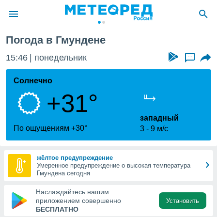
Погода в Гмундене
ие о
циальности
15:46
понедельник
...
oda.com
)
Солнечно
+31°
алами,
тировать
ество
западный
яемой
По ощущениям +30°
3
9 м/с
. Вы можете
ступ к этому
используя
жёлтое предупреждение
едующих
Умеренное предупреждение о высокая температура
Гмундена сегодня
файлы
Наслаждайтесь нашим
олучить
приложением совершенно
Установить
й доступ
БЕСПЛАТНО