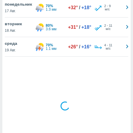
понедельник
70%
2
-
9
+32°
/
+18°
1.3 мм
м/с
17 Авг.
и,
 файлам
вторник
80%
2
-
11
+31°
/
+18°
3.6 мм
м/с
18 Авг.
примете
айлов
среда
70%
4
-
11
+26°
/
+16°
се равно
1.1 мм
м/с
19 Авг.
должать
ся нашим
pogoda.com.
ае мы
м, что
овлены
айлы cookie,
обходимы
ения
 веб-сайту,
файлы cookie
пользоваться
 действий
рекламы или
рованного