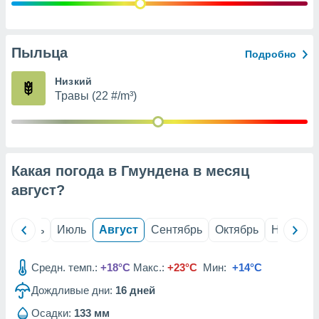
с помощью
или
данных из
чников,
Пыльца
Подробно
и
вование
Низкий
Травы (22 #/m³)
ие
х данных
контента.
ные
и
Какая погода в Гмундена в месяц
ция
м
август
?
я
рованная
й
Июнь
Июль
Август
Сентябрь
Октябрь
Ноябрь
нтент,
е
сти рекламы
Средн. темп.:
+18°C
Макс.:
+23°C
Мин:
+14°C
Дождливые дни:
16
дней
ие сведения
и и
Осадки:
133 мм