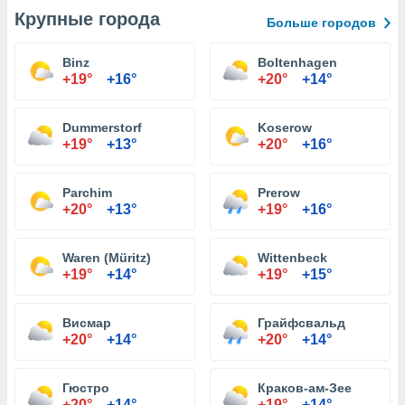
Крупные города
Больше городов
Binz
Boltenhagen
+19°
+16°
+20°
+14°
Dummerstorf
Koserow
+19°
+13°
+20°
+16°
Parchim
Prerow
+20°
+13°
+19°
+16°
Waren (Müritz)
Wittenbeck
+19°
+14°
+19°
+15°
Висмар
Грайфсвальд
+20°
+14°
+20°
+14°
Гюстро
Краков-ам-Зее
+20°
+14°
+19°
+14°