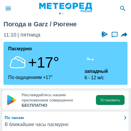
arz / Рюген
Погода в Garz / Рюгене
ие о
циальности
11:10
пятница
...
oda.com
)
Пасмурно
+17°
алами,
тировать
ество
западный
яемой
По ощущениям +17°
6
12 м/с
. Вы можете
ступ к этому
используя
Наслаждайтесь нашим
едующих
приложением совершенно
Установить
БЕСПЛАТНО
файлы
По часам
олучить
В ближайшие часы пасмурно
й доступ