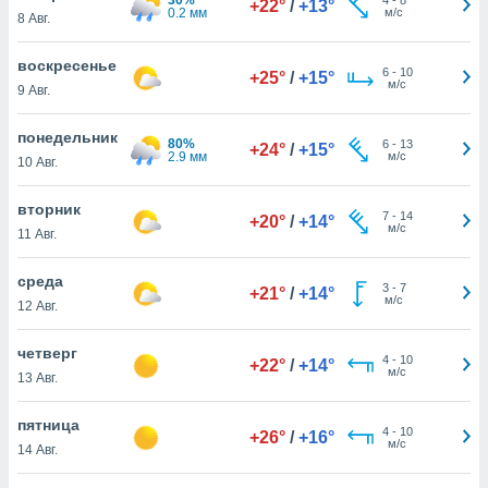
+22°
/
+13°
 и
0.2 мм
м/с
8 Авг.
ть действия
я на веб-
воскресенье
же
6
-
10
+25°
/
+15°
м/с
пределенный
9 Авг.
обы
вам рекламу
понедельник
80%
6
-
13
+24°
/
+15°
зированный
2.9 мм
м/с
10 Авг.
го основе.
айти
вторник
ьную
7
-
14
+20°
/
+14°
м/с
11 Авг.
 в нашей
йлов cookie
ремя
среда
3
-
7
+21°
/
+14°
гласие,
м/с
12 Авг.
опку
спользования
четверг
 cookie
4
-
10
+22°
/
+14°
м/с
13 Авг.
нную в
и нашего
пятница
4
-
10
+26°
/
+16°
м/с
14 Авг.
ОГО ВЫ