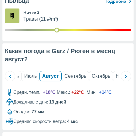
Пыльца
с помощью
Подробно
или
данных из
Низкий
чников,
Травы (11 #/m³)
и
вование
ие
х данных
Какая погода в Garz / Рюген в месяц
контента.
август
?
ные
и
ция
й
Июнь
Июль
Август
Сентябрь
Октябрь
Ноябрь
м
я
Средн. темп.:
+18°C
Макс.:
+22°C
Мин:
+14°C
рованная
Дождливые дни:
13
дней
нтент,
е
Осадки:
77 мм
сти рекламы
Средняя скорость ветра:
4 м/с
ие сведения
и и