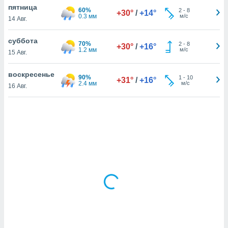
пятница
60%
2
-
8
+30°
/
+14°
0.3 мм
м/с
14 Авг.
и,
 файлам
суббота
70%
2
-
8
+30°
/
+16°
1.2 мм
м/с
15 Авг.
примете
айлов
воскресенье
90%
1
-
10
+31°
/
+16°
се равно
2.4 мм
м/с
16 Авг.
должать
ся нашим
pogoda.com.
ае мы
м, что
овлены
айлы cookie,
обходимы
ения
 веб-сайту,
файлы cookie
пользоваться
 действий
рекламы или
рованного