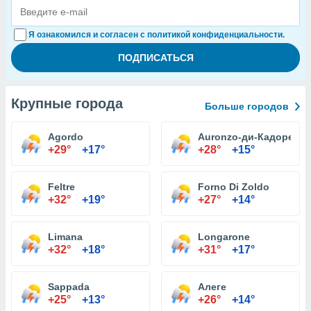
Я ознакомился и согласен с политикой конфиденциальности.
Крупные города
Больше городов
Agordo
Auronzo-ди-Кадоре
+29°
+17°
+28°
+15°
Feltre
Forno Di Zoldo
+32°
+19°
+27°
+14°
Limana
Longarone
+32°
+18°
+31°
+17°
Sappada
Алеге
+25°
+13°
+26°
+14°