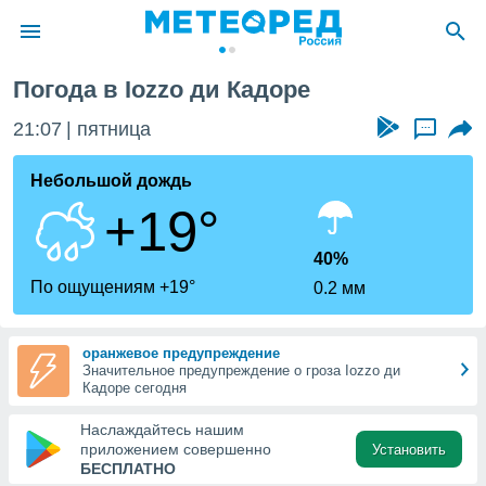
Погода в Iozzo ди Кадоре
ие о
циальности
21:07
пятница
...
oda.com
)
Небольшой дождь
+19°
алами,
тировать
ество
40%
яемой
По ощущениям +19°
0.2 мм
. Вы можете
ступ к этому
используя
оранжевое предупреждение
едующих
Значительное предупреждение о гроза Iozzo ди
Кадоре сегодня
файлы
Наслаждайтесь нашим
олучить
приложением совершенно
Установить
й доступ
БЕСПЛАТНО