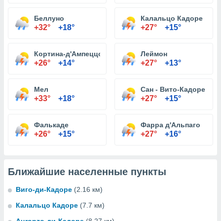
Беллуно
Калальцо Кадоре
+32°
+18°
+27°
+15°
Кортина-д'Ампеццо
Леймон
+26°
+14°
+27°
+13°
Мел
Сан - Вито-Кадоре
+33°
+18°
+27°
+15°
Фалькаде
Фарра д'Альпаго
+26°
+15°
+27°
+16°
Ближайшие населенные пункты
Виго-ди-Кадоре
(2.16 км)
Калальцо Кадоре
(7.7 км)