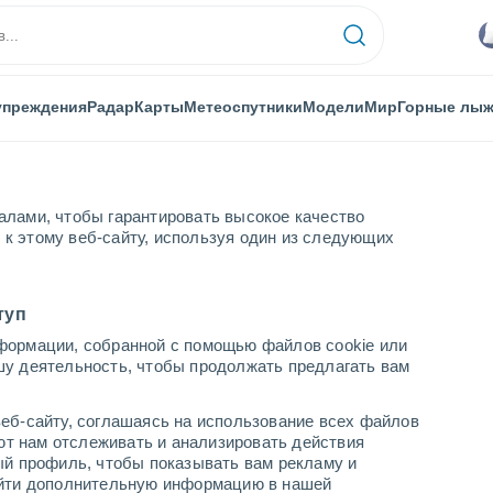
упреждения
Радар
Карты
Метеоспутники
Модели
Мир
Горные лы
алами, чтобы гарантировать высокое качество
к этому веб-сайту, используя один из следующих
туп
формации, собранной с помощью файлов cookie или
шу деятельность, чтобы продолжать предлагать вам
...
еб-сайту, соглашаясь на использование всех файлов
яют нам отслеживать и анализировать действия
По часам
ый профиль, чтобы показывать вам рекламу и
В ближайшие часы переменная
найти дополнительную информацию в нашей
облачность