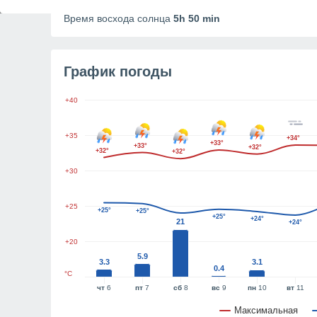
Продолжительность дня
12h 59m
Время восхода солнца
5h 50 min
График погоды
+40
+35
+34°
+33°
+33°
+32°
+32°
+32°
+30
+25
+25°
+25°
+25°
+24°
21
+24°
+20
5.9
3.3
3.1
0.4
°C
чт
6
пт
7
сб
8
вс
9
пн
10
вт
11
Максимальная