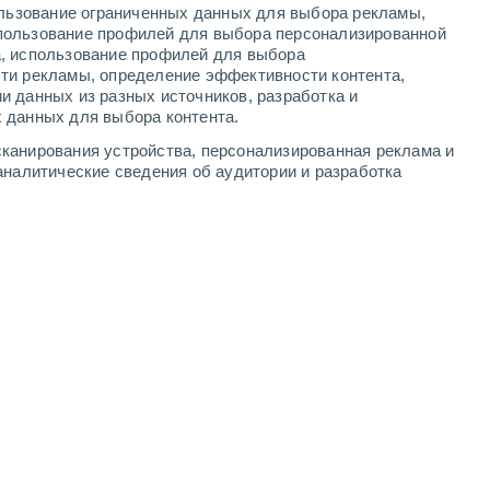
ользование ограниченных данных для выбора рекламы,
-
7
м/с
2
-
7
м/с
2
-
7
м/с
2
-
8
м/с
пользование профилей для выбора персонализированной
а, использование профилей для выбора
ти рекламы, определение эффективности контента,
ста
и данных из разных источников, разработка и
 данных для выбора контента.
Северо-восточный
0 Низкий
канирования устройства, персонализированная реклама и
1
-
2 м/с
FPS:
нет
аналитические сведения об аудитории и разработка
Северо-восточный
0 Низкий
1
-
3 м/с
FPS:
нет
Северо-восточный
0 Низкий
1
-
3 м/с
FPS:
нет
Северо-восточный
0 Низкий
2
-
3 м/с
FPS:
нет
северо-западный
1 Низкий
1
-
4 м/с
FPS:
нет