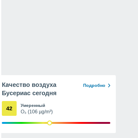
Качество воздуха
Подробно
Бусериас сегодня
Умеренный
42
O₃ (106 µg/m³)