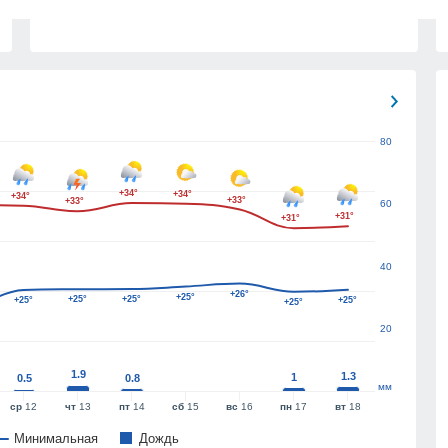
80
+34°
+34°
+34°
+33°
+33°
60
+31°
+31°
40
+26°
+25°
+25°
+25°
+25°
+25°
+25°
20
1.9
1.3
1
0.5
0.8
мм
ср
12
чт
13
пт
14
сб
15
вс
16
пн
17
вт
18
Минимальная
Дождь