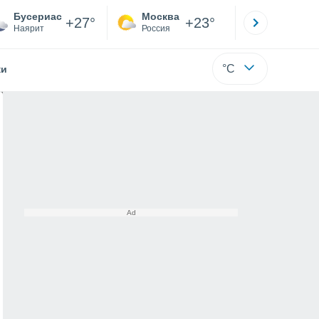
Бусериас
Москва
Санкт-
+27°
+23°
Наярит
Россия
Са
°C
жи