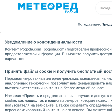
Погода
видео
Пред
Уведомление о конфиденциальности
Контент Pogoda.com (pogoda.com) подготовлен профессион
предоставляемой информации. Вы можете получить доступ 
вариантов:
Главная
Мексика
Наярит
Бусериас
Принять файлы cookie и получить бесплатный дос
Персонализированная интернет-реклама, основанная на ин
Погода в Бусериасе
аналогичных технологий, позволяет нам финансировать на
высококачественный контент на безвозмездной основе.
00:24
четверг
Нажимая «Принять и продолжить», вы получаете доступ к в
cookie, как наших, так и наших партнеров, которые позвол
пользователя на веб-сайте, а также создавать определенн
Облачно и ясно
персонализированный контент на его основе. Вы можете 