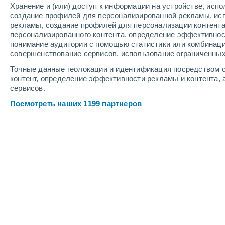
Хранение и (или) доступ к информации на устройстве, исп
3
-
7
м/с
3
-
7
м/с
2
3
-
7
м/с
создание профилей для персонализированной рекламы, ис
рекламы, создание профилей для персонализации контент
персонализированного контента, определение эффективнос
Погода в Бусериасе cегодня
, 6 авгу
понимание аудитории с помощью статистики или комбинаци
совершенствование сервисов, использование ограниченных
Облачно и ясно
+27°
01:00
Точные данные геолокации и идентификация посредством с
Ощущаемая т.
+31°
контент, определение эффективности рекламы и контента, 
сервисов.
Облачно и ясно
+27°
02:00
Посмотреть наших 1199 партнеров
Ощущаемая т.
+30°
Облачно и ясно
+27°
03:00
Ощущаемая т.
+30°
Облачно и ясно
+26°
05:00
Ощущаемая т.
+29°
Буря
30%
+27°
08:00
2.4 мм
Ощущаемая т.
+31°