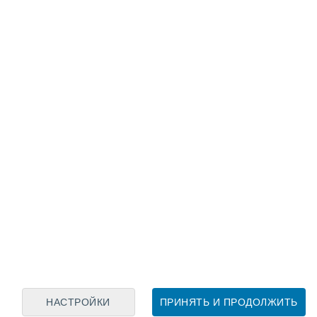
Лунный календарь
пн
вт
ср
чт
пт
сб
вс
6
7
8
9
10
11
12
13
14
15
16
17
18
19
НАСТРОЙКИ
ПРИНЯТЬ И ПРОДОЛЖИТЬ