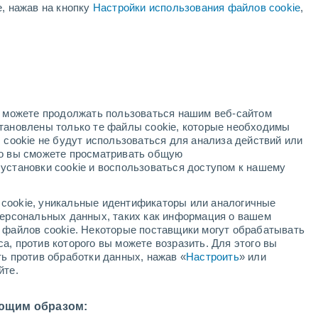
е, нажав на кнопку
Настройки использования файлов cookie
,
ая
ость:
но можете продолжать пользоваться нашим веб-сайтом
становлены только те файлы cookie, которые необходимы
й радар
Метеоспутники
Модели
 cookie не будут использоваться для анализа действий или
ко вы сможете просматривать общую
установки cookie и воспользоваться доступом к нашему
кресенье
понедельник
вторник
среда
cookie, уникальные идентификаторы или аналогичные
9 Авг.
10 Авг.
11 Авг.
12 Авг.
 персональных данных, таких как информация о вашем
ы файлов cookie. Некоторые поставщики могут обрабатывать
а, против которого вы можете возразить. Для этого вы
ть против обработки данных, нажав «
Настроить
» или
80%
80%
60%
йте.
0.4 мм
3.1 мм
0.5 мм
3°
/
+25°
+32°
/
+24°
+34°
/
+24°
+34°
/
+25°
ющим образом: