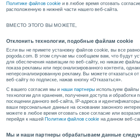
Политике файлов cookie
и в любое время отозвать согласи
+27°
расположенную в нижней части нашего веб-сайта.
Убывающ
ВМЕСТО ЭТОГО ВЫ МОЖЕТЕ,
Освещенн
По ощущениям +31°
43%
Отклонить технологии, подобные файлам cookie
Если вы не примете установку файлов cookie, вы все рав
pogoda.com. В этом случае мы сообщаем вам, что будут у
Погода на 1 – 7 дней
Карта облачности
Дождево
для обеспечения навигации по веб-сайту, но никакие файлы
показа рекламы или персонализированного контента, одна
неперсонализированную рекламу. Вы можете отказаться от 
веб-сайту по подписке, нажав кнопку «Отказаться».
завтра
суббота
вос
cегодня
С вашего согласия мы и
наши партнеры
используем файлы 
7 Авг.
8 Авг.
6 Авг.
технологии для хранения, получения доступа и обработки
посещении данного веб-сайта, IP-адреса и идентификатор
ваши персональные данные на основании законного интерес
можете в любое время отозвать свое согласие или возрази
90%
90%
80%
перейдя к нашей
Политики файлов cookie
на данном веб-са
5.9 мм
21 мм
3.3 мм
+33°
/
+25°
+32°
/
+24°
+3
+32°
/
+25°
Мы и наши партнеры обрабатываем данные следу