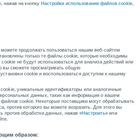
е, нажав на кнопку
Настройки использования файлов cookie
,
ый
но можете продолжать пользоваться нашим веб-сайтом
становлены только те файлы cookie, которые необходимы
й радар
Метеоспутники
Модели
 cookie не будут использоваться для анализа действий или
ко вы сможете просматривать общую
установки cookie и воспользоваться доступом к нашему
среда
четверг
пятница
суббота
cookie, уникальные идентификаторы или аналогичные
12 Авг.
13 Авг.
14 Авг.
15 Авг.
 персональных данных, таких как информация о вашем
ы файлов cookie. Некоторые поставщики могут обрабатывать
а, против которого вы можете возразить. Для этого вы
ть против обработки данных, нажав «
Настроить
» или
70%
90%
90%
70%
йте.
0.4 мм
4.4 мм
2.5 мм
3.3 мм
5°
/
+25°
+34°
/
+24°
+34°
/
+25°
+35°
/
+24°
ющим образом: