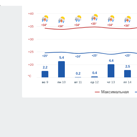
+45
+40
+35°
+34°
+34°
+34°
+34°
+35
+34°
+30
+25
+25°
+25°
+25°
+24°
5.4
4.4
+20
2.5
2.2
0.4
0.2
°C
вс
9
пн
10
вт
11
ср
12
чт
13
пт
14
Максимальная