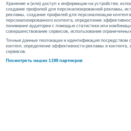
Хранение и (или) доступ к информации на устройстве, исп
3
-
6
м/с
3
-
6
м/с
3
-
6
м/с
создание профилей для персонализированной рекламы, ис
рекламы, создание профилей для персонализации контент
персонализированного контента, определение эффективнос
Погода в Сантьяго-Искуинтла cего
понимание аудитории с помощью статистики или комбинаци
совершенствование сервисов, использование ограниченных
Солнечно
+27°
07:00
Точные данные геолокации и идентификация посредством с
Ощущаемая т.
+30°
контент, определение эффективности рекламы и контента, 
сервисов.
Солнечно
+28°
08:00
Посмотреть наших 1199 партнеров
Ощущаемая т.
+34°
Солнечно
+30°
09:00
Ощущаемая т.
+37°
Солнечно
+33°
11:00
Ощущаемая т.
+41°
Буря
60%
+32°
14:00
2 мм
Ощущаемая т.
+39°