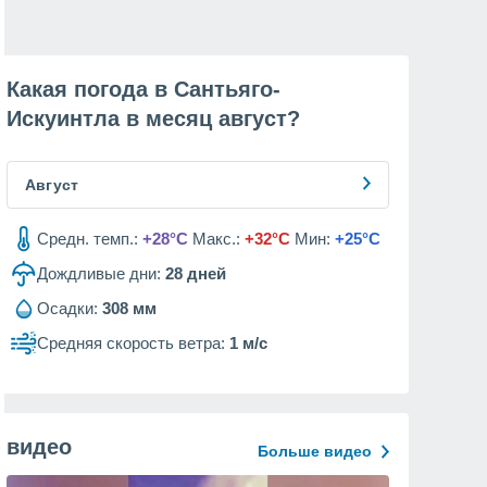
Какая погода в Сантьяго-
Искуинтла в месяц
август
?
Август
Средн. темп.:
+28°C
Макс.:
+32°C
Мин:
+25°C
Дождливые дни:
28
дней
Осадки:
308 мм
Средняя скорость ветра:
1 м/с
видео
Больше видео