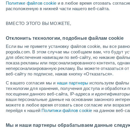
Политике файлов cookie
и в любое время отозвать согласи
+27°
расположенную в нижней части нашего веб-сайта.
Северо-
ВМЕСТО ЭТОГО ВЫ МОЖЕТЕ,
восточн
По ощущениям +30°
1
-
3 м/с
Отклонить технологии, подобные файлам cookie
Если вы не примете установку файлов cookie, вы все рав
pogoda.com. В этом случае мы сообщаем вам, что будут у
Погода на 1 – 7 дней
Карта температур
Дождево
для обеспечения навигации по веб-сайту, но никакие файлы
показа рекламы или персонализированного контента, одна
неперсонализированную рекламу. Вы можете отказаться от 
веб-сайту по подписке, нажав кнопку «Отказаться».
завтра
вторник
cегодня
С вашего согласия мы и
наши партнеры
используем файлы 
10 Авг.
11 Авг.
9 Авг.
технологии для хранения, получения доступа и обработки
посещении данного веб-сайта, IP-адреса и идентификатор
ваши персональные данные на основании законного интерес
можете в любое время отозвать свое согласие или возрази
80%
50%
80%
перейдя к нашей
Политики файлов cookie
на данном веб-са
5.4 мм
0.2 мм
2.2 мм
+34°
/
+25°
+34°
/
+24°
+3
+34°
/
+25°
Мы и наши партнеры обрабатываем данные следу