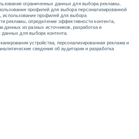
ользование ограниченных данных для выбора рекламы,
2
-
6
м/с
3
-
8
м/с
3
-
7
м/с
3
-
7
м/с
пользование профилей для выбора персонализированной
а, использование профилей для выбора
ти рекламы, определение эффективности контента,
дня
, 9 августа
и данных из разных источников, разработка и
 данных для выбора контента.
Северо-восточный
1 Низкий
канирования устройства, персонализированная реклама и
1
-
3 м/с
FPS:
нет
аналитические сведения об аудитории и разработка
Северо-восточный
2 Низкий
1
-
3 м/с
FPS:
нет
Северный
4 Средний
1
-
4 м/с
FPS:
6-10
северо-западный
10 Очень высокий!
2
-
6 м/с
FPS:
25-50
западный
7 Высокий
2
-
5 м/с
FPS:
15-25