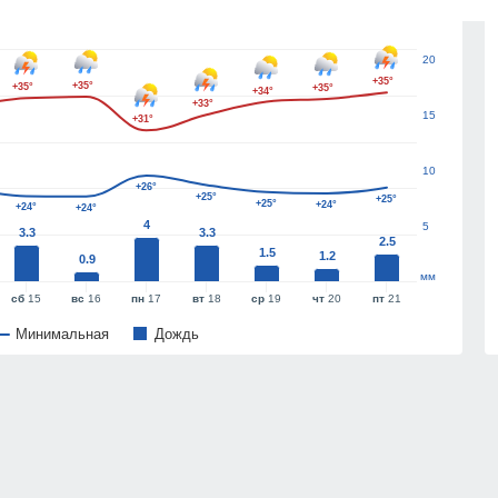
25
20
+35°
+35°
+35°
+35°
+34°
+33°
15
+31°
10
+26°
+25°
+25°
+25°
+24°
+24°
+24°
4
5
3.3
3.3
2.5
1.5
1.2
0.9
мм
сб
15
вс
16
пн
17
вт
18
ср
19
чт
20
пт
21
Минимальная
Дождь