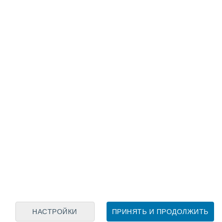
Лунный календарь
пн
вт
ср
чт
пт
сб
вс
9
10
11
12
13
14
15
16
17
18
19
20
21
22
НАСТРОЙКИ
ПРИНЯТЬ И ПРОДОЛЖИТЬ