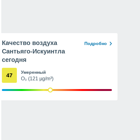
Качество воздуха
Подробно
Сантьяго-Искуинтла
сегодня
Умеренный
47
O₃ (121 µg/m³)