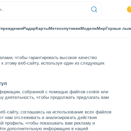
упреждения
Радар
Карты
Метеоспутники
Модели
Мир
Горные лы
алами, чтобы гарантировать высокое качество
к этому веб-сайту, используя один из следующих
а
туп
формации, собранной с помощью файлов cookie или
куинтла
шу деятельность, чтобы продолжать предлагать вам
...
еб-сайту, соглашаясь на использование всех файлов
яют нам отслеживать и анализировать действия
По часам
ый профиль, чтобы показывать вам рекламу и
В ближайшие часы влажная
найти дополнительную информацию в нашей
удушающая жара