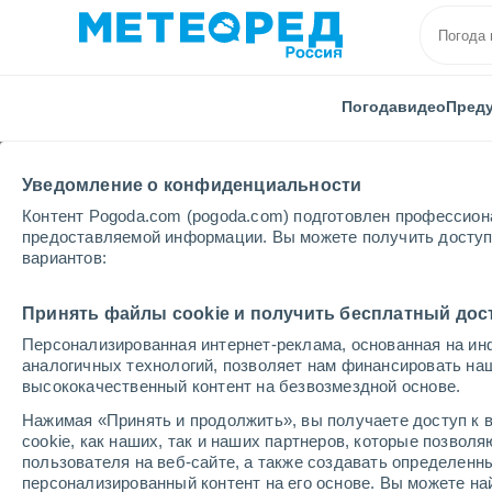
Погода
видео
Пред
Уведомление о конфиденциальности
Контент Pogoda.com (pogoda.com) подготовлен профессион
предоставляемой информации. Вы можете получить доступ 
вариантов:
Главная
Мексика
Наярит
Сантьяго-Искуинтл
Принять файлы cookie и получить бесплатный дос
Персонализированная интернет-реклама, основанная на ин
Погода в Сантьяго-Ис
аналогичных технологий, позволяет нам финансировать на
высококачественный контент на безвозмездной основе.
07:18
воскресенье
Нажимая «Принять и продолжить», вы получаете доступ к в
cookie, как наших, так и наших партнеров, которые позвол
пользователя на веб-сайте, а также создавать определенн
Солнечно
персонализированный контент на его основе. Вы можете 