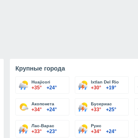
Крупные города
Huajicori
Ixtlan Del Rio
+35°
+24°
+30°
+19°
Акопонета
Бусериас
+34°
+24°
+33°
+25°
Лас-Варас
Руис
+33°
+23°
+34°
+24°