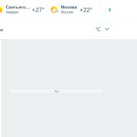
Сантьяго-Искуинтла
Москва
Санкт-
+27°
+22°
Наярит
Россия
Са
°C
жи