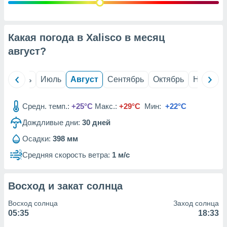
с помощью
или
данных из
чников,
Какая погода в Xalisco в месяц
и
вование
август
?
ие
х данных
й
Июнь
Июль
Август
Сентябрь
Октябрь
Ноябрь
контента.
ные
Средн. темп.:
+25°C
Макс.:
+29°C
Мин:
+22°C
и
Дождливые дни:
30
дней
ция
м
Осадки:
398 мм
я
Средняя скорость ветра:
1 м/с
рованная
нтент,
е
Восход и закат солнца
сти рекламы
Восход солнца
Заход солнца
ие сведения
05:35
18:33
и и