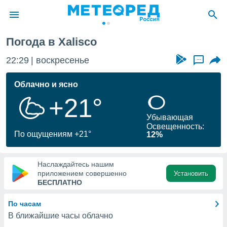
Погода в Xalisco
ие о
циальности
22:29
воскресенье
...
oda.com
)
Облачно и ясно
+21°
алами,
тировать
Убывающая
ество
Освещенность:
яемой
По ощущениям +21°
12%
. Вы можете
ступ к этому
используя
Наслаждайтесь нашим
едующих
приложением совершенно
Установить
БЕСПЛАТНО
файлы
По часам
олучить
В ближайшие часы облачно
й доступ