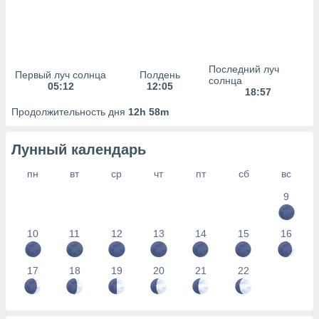
сервисов.
 наших 1199
неров
Последний луч
Первый луч солнца
Полдень
солнца
05:12
12:05
18:57
Продолжительность дня
12h 58m
Лунный календарь
пн
вт
ср
чт
пт
сб
вс
9
10
11
12
13
14
15
16
17
18
19
20
21
22