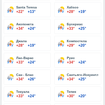
Santa Teresa
Xalisco
+22°
+13°
+28°
+19°
Акопонета
Бусериас
+34°
+24°
+33°
+25°
Джала
Компостела
+28°
+19°
+29°
+20°
Лас-Варас
Руис
+33°
+24°
+34°
+24°
Сан - Блас
Сантьяго-Искуинтла
+34°
+26°
+34°
+25°
Текуала
Тепик
+33°
+24°
+30°
+20°