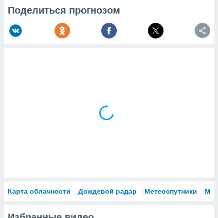
Поделиться прогнозом
Карта облачности
Дождевой радар
Метеоспутники
Мо
Избранные видео