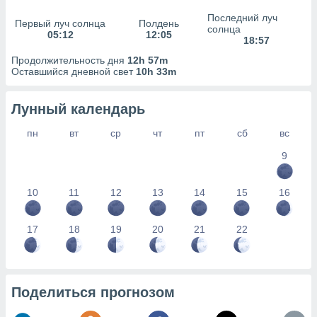
сервисов.
Последний луч
Первый луч солнца
Полдень
 наших 1199
солнца
05:12
12:05
неров
18:57
Продолжительность дня
12h 57m
Оставшийся дневной свет
10h 33m
Лунный календарь
пн
вт
ср
чт
пт
сб
вс
9
10
11
12
13
14
15
16
17
18
19
20
21
22
Поделиться прогнозом