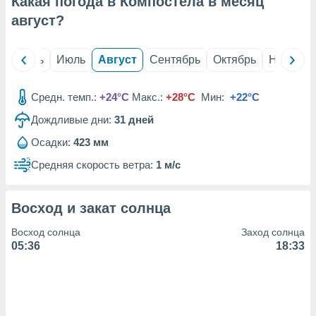
Какая погода в Компостела в месяц
с помощью
или
август
?
данных из
чников,
и
й
Июнь
Июль
Август
Сентябрь
Октябрь
Ноябрь
вование
ие
Средн. темп.:
+24°C
Макс.:
+28°C
Мин:
+22°C
х данных
Дождливые дни:
31
дней
контента.
Осадки:
423 мм
ные
и
Средняя скорость ветра:
1 м/с
ция
м
я
Восход и закат солнца
рованная
Восход солнца
Заход солнца
нтент,
05:36
18:33
е
сти рекламы
ие сведения
и и