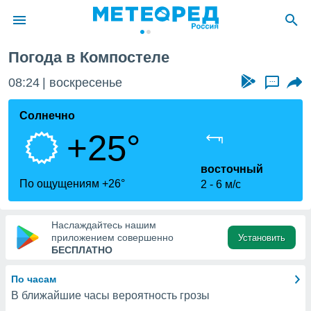
Погода в Компостеле
ие о
циальности
08:24
воскресенье
...
oda.com
)
Солнечно
+25°
алами,
тировать
ество
восточный
яемой
По ощущениям +26°
2
6 м/с
. Вы можете
ступ к этому
используя
Наслаждайтесь нашим
едующих
приложением совершенно
Установить
БЕСПЛАТНО
файлы
По часам
олучить
В ближайшие часы вероятность грозы
й доступ