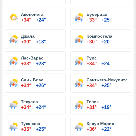
Акопонета
Бусериас
+34°
+24°
+33°
+25°
Джала
Компостела
+30°
+18°
+30°
+20°
Лас-Варас
Руис
+33°
+23°
+34°
+24°
Сан - Блас
Сантьяго-Искуинтла
+34°
+26°
+34°
+25°
Текуала
Тепик
+34°
+24°
+31°
+19°
Тукспана
Хесус Мария
+35°
+25°
+36°
+22°