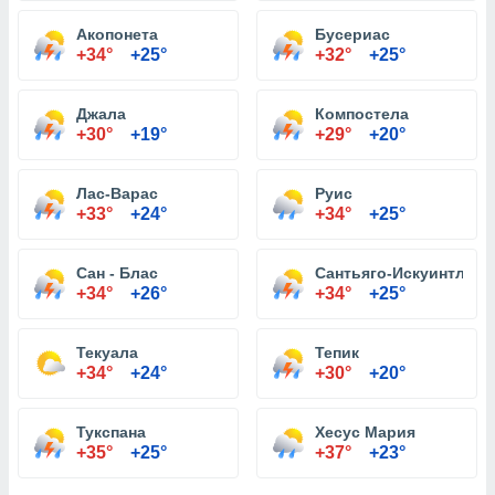
Акопонета
Бусериас
+34°
+25°
+32°
+25°
Джала
Компостела
+30°
+19°
+29°
+20°
Лас-Варас
Руис
+33°
+24°
+34°
+25°
Сан - Блас
Сантьяго-Искуинтла
+34°
+26°
+34°
+25°
Текуала
Тепик
+34°
+24°
+30°
+20°
Тукспана
Хесус Мария
+35°
+25°
+37°
+23°