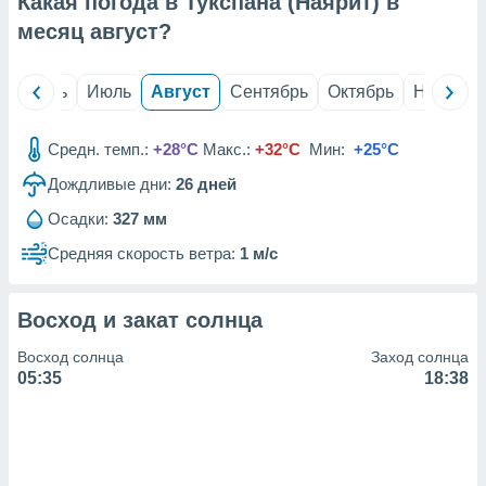
Какая погода в Тукспана (Наярит) в
с помощью
или
месяц
август
?
данных из
чников,
и
й
Июнь
Июль
Август
Сентябрь
Октябрь
Ноябрь
вование
ие
Средн. темп.:
+28°C
Макс.:
+32°C
Мин:
+25°C
х данных
Дождливые дни:
26
дней
контента.
Осадки:
327 мм
ные
и
Средняя скорость ветра:
1 м/с
ция
м
я
Восход и закат солнца
рованная
Восход солнца
Заход солнца
нтент,
05:35
18:38
е
сти рекламы
ие сведения
и и