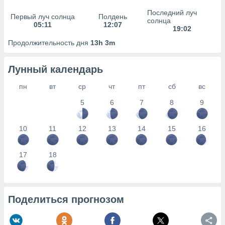
сервисов.
Последний луч
Первый луч солнца
Полдень
 наших 1199
солнца
05:11
12:07
неров
19:02
Продолжительность дня
13h 3m
Лунный календарь
пн
вт
ср
чт
пт
сб
вс
5
6
7
8
9
10
11
12
13
14
15
16
17
18
Поделиться прогнозом