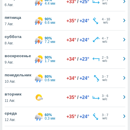
+33°
/
+25°
 и
4.4 мм
м/с
6 Авг.
ть действия
я на веб-
пятница
же
90%
4
-
10
+35°
/
+24°
6.6 мм
м/с
пределенный
7 Авг.
обы
вам рекламу
суббота
90%
4
-
7
+34°
/
+24°
зированный
7.2 мм
м/с
8 Авг.
го основе.
айти
воскресенье
ьную
90%
2
-
5
+34°
/
+23°
1.7 мм
м/с
9 Авг.
 в нашей
йлов cookie
ремя
понедельник
80%
3
-
7
+34°
/
+24°
гласие,
0.6 мм
м/с
10 Авг.
опку
спользования
вторник
 cookie
3
-
6
+35°
/
+24°
м/с
11 Авг.
нную в
и нашего
среда
60%
3
-
7
+35°
/
+24°
0.3 мм
м/с
12 Авг.
ОГО ВЫ