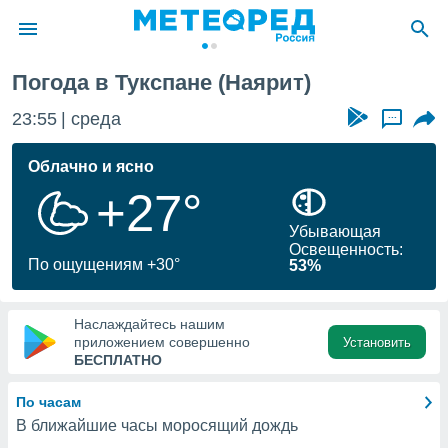
Погода в Тукспане (Наярит)
ие о
циальности
23:55
среда
...
oda.com
)
Облачно и ясно
+27°
алами,
тировать
Убывающая
ество
Освещенность:
яемой
По ощущениям +30°
53%
. Вы можете
ступ к этому
используя
Наслаждайтесь нашим
едующих
приложением совершенно
Установить
БЕСПЛАТНО
файлы
По часам
олучить
В ближайшие часы моросящий дождь
й доступ