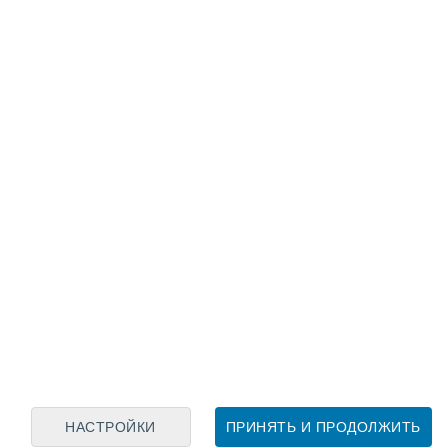
Лунный календарь
пн
вт
ср
чт
пт
сб
вс
7
8
9
10
11
12
13
14
15
16
17
18
19
20
НАСТРОЙКИ
ПРИНЯТЬ И ПРОДОЛЖИТЬ