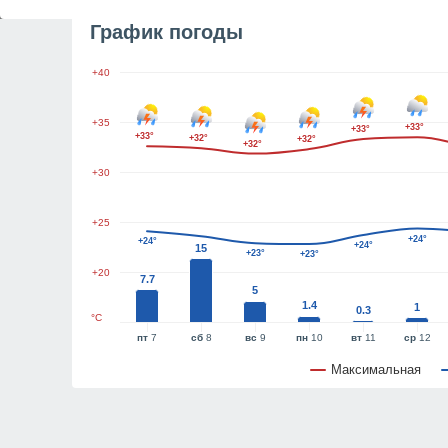
График погоды
+40
+35
+33°
+33°
+33°
+32°
+32°
+32°
+30
+25
+24°
+24°
+24°
15
+23°
+23°
+20
7.7
5
1.4
1
0.3
°C
пт
7
сб
8
вс
9
пн
10
вт
11
ср
12
Максимальная