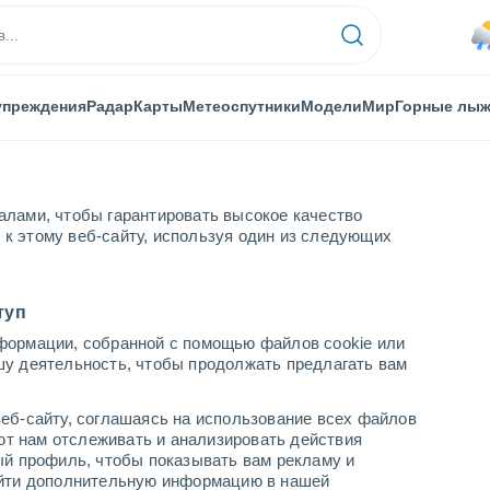
упреждения
Радар
Карты
Метеоспутники
Модели
Мир
Горные лы
алами, чтобы гарантировать высокое качество
к этому веб-сайту, используя один из следующих
туп
формации, собранной с помощью файлов cookie или
 (Наярит)
шу деятельность, чтобы продолжать предлагать вам
...
еб-сайту, соглашаясь на использование всех файлов
яют нам отслеживать и анализировать действия
По часам
ый профиль, чтобы показывать вам рекламу и
В ближайшие часы вероятность
найти дополнительную информацию в нашей
грозы