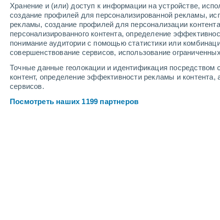
Хранение и (или) доступ к информации на устройстве, исп
3
-
7
м/с
2
-
7
м/с
2
-
6
м/с
создание профилей для персонализированной рекламы, ис
рекламы, создание профилей для персонализации контент
персонализированного контента, определение эффективнос
Погода в Ласе-Варасе cегодня
, 7 а
понимание аудитории с помощью статистики или комбинаци
совершенствование сервисов, использование ограниченных
Небольшой дож
40%
+30°
16:00
Точные данные геолокации и идентификация посредством с
0.1 мм
Ощущаемая т.
+3
контент, определение эффективности рекламы и контента, 
сервисов.
Буря
30%
+29°
17:00
Посмотреть наших 1199 партнеров
0.8 мм
Ощущаемая т.
+3
Облачно и ясно
+28°
18:00
Ощущаемая т.
+3
Облачно и ясно
+27°
19:00
Ощущаемая т.
+3
Облачно и ясно
+27°
20:00
Ощущаемая т.
+3