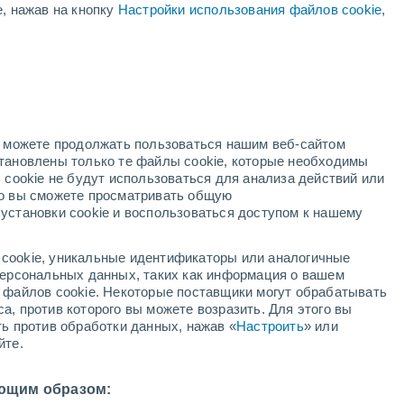
е, нажав на кнопку
Настройки использования файлов cookie
,
Вероятность Грозы
В эти выходные
но можете продолжать пользоваться нашим веб-сайтом
становлены только те файлы cookie, которые необходимы
й радар
Метеоспутники
Модели
 cookie не будут использоваться для анализа действий или
ко вы сможете просматривать общую
установки cookie и воспользоваться доступом к нашему
недельник
вторник
среда
четверг
cookie, уникальные идентификаторы или аналогичные
10 Авг.
11 Авг.
12 Авг.
13 Авг.
 персональных данных, таких как информация о вашем
ы файлов cookie. Некоторые поставщики могут обрабатывать
а, против которого вы можете возразить. Для этого вы
ть против обработки данных, нажав «
Настроить
» или
80%
50%
80%
70%
йте.
1.4 мм
0.3 мм
1 мм
2.4 мм
32°
/
+23°
+33°
/
+24°
+33°
/
+24°
+33°
/
+24°
ющим образом: