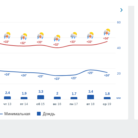
60
+34°
+33°
+33°
+33°
+33°
+32°
+32°
40
+25°
20
+24°
+24°
+24°
+23°
+23°
+23°
3.3
3.4
2.4
1.9
2
1.7
1.8
мм
чт
13
пт
14
сб
15
вс
16
пн
17
вт
18
ср
19
Минимальная
Дождь