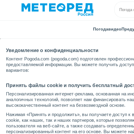
Погода
видео
Пред
Уведомление о конфиденциальности
Контент Pogoda.com (pogoda.com) подготовлен профессион
предоставляемой информации. Вы можете получить доступ 
вариантов:
Главная
Мексика
Наярит
Лас-Варас
Принять файлы cookie и получить бесплатный дос
Персонализированная интернет-реклама, основанная на ин
Погода в Ласе-Варасе
аналогичных технологий, позволяет нам финансировать на
высококачественный контент на безвозмездной основе.
16:07
пятница
Нажимая «Принять и продолжить», вы получаете доступ к в
cookie, как наших, так и наших партнеров, которые позвол
пользователя на веб-сайте, а также создавать определенн
Небольшой дождь
персонализированный контент на его основе. Вы можете 