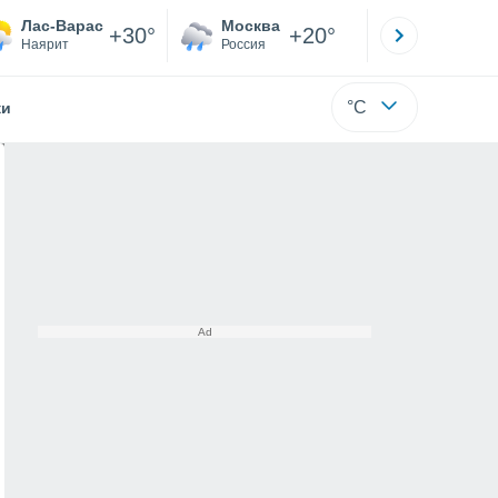
Лас-Варас
Москва
Санкт-
+30°
+20°
Наярит
Россия
Са
°C
жи