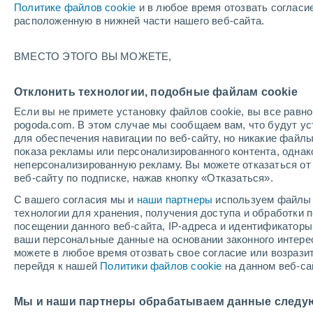
Политике файлов cookie
и в любое время отозвать согласи
+30°
расположенную в нижней части нашего веб-сайта.
40%
ВМЕСТО ЭТОГО ВЫ МОЖЕТЕ,
По ощущениям +38°
0.1 мм
Отклонить технологии, подобные файлам cookie
Если вы не примете установку файлов cookie, вы все рав
pogoda.com. В этом случае мы сообщаем вам, что будут у
Погода на 1 – 7 дней
Карта температур
Дождево
для обеспечения навигации по веб-сайту, но никакие файлы
показа рекламы или персонализированного контента, одна
неперсонализированную рекламу. Вы можете отказаться от 
веб-сайту по подписке, нажав кнопку «Отказаться».
завтра
воскресенье
по
cегодня
С вашего согласия мы и
наши партнеры
используем файлы 
8 Авг.
9 Авг.
7 Авг.
технологии для хранения, получения доступа и обработки
посещении данного веб-сайта, IP-адреса и идентификатор
ваши персональные данные на основании законного интерес
можете в любое время отозвать свое согласие или возрази
80%
90%
80%
перейдя к нашей
Политики файлов cookie
на данном веб-са
15 мм
5 мм
7.7 мм
+32°
/
+24°
+32°
/
+23°
+
+33°
/
+24°
Мы и наши партнеры обрабатываем данные следу