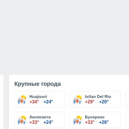
Крупные города
Huajicori
Ixtlan Del Rio
+34°
+24°
+29°
+20°
Акопонета
Бусериас
+33°
+24°
+33°
+26°