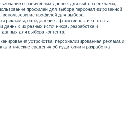
ользование ограниченных данных для выбора рекламы,
3
-
7
м/с
2
-
6
м/с
2
-
7
м/с
2
-
7
м/с
пользование профилей для выбора персонализированной
а, использование профилей для выбора
ти рекламы, определение эффективности контента,
вгуста
и данных из разных источников, разработка и
 данных для выбора контента.
дь
северо-западный
2 Низкий
канирования устройства, персонализированная реклама и
8°
1
-
4 м/с
FPS:
нет
аналитические сведения об аудитории и разработка
юго-восточный
1 Низкий
5°
0
-
4 м/с
FPS:
нет
южный
0 Низкий
3°
1
-
4 м/с
FPS:
нет
восточный
0 Низкий
2°
1
-
3 м/с
FPS:
нет
юго-восточный
0 Низкий
1°
1
-
3 м/с
FPS:
нет