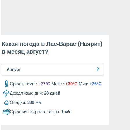
Какая погода в Лас-Варас (Наярит)
в месяц
август
?
Август
Средн. темп.:
+27°C
Макс.:
+30°C
Мин:
+26°C
Дождливые дни:
28
дней
Осадки:
388 мм
Средняя скорость ветра:
1 м/с