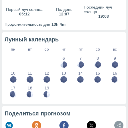
сервисов.
Последний луч
Первый луч солнца
Полдень
 наших 1199
солнца
05:12
12:07
неров
19:03
Продолжительность дня
13h 4m
Лунный календарь
пн
вт
ср
чт
пт
сб
вс
6
7
8
9
10
11
12
13
14
15
16
17
18
19
Поделиться прогнозом