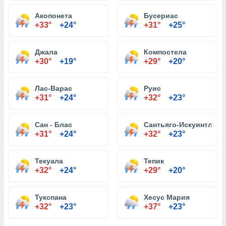
Акопонета
Бусериас
+33°
+24°
+31°
+25°
Джала
Компостела
+30°
+19°
+29°
+20°
Лас-Варас
Руис
+31°
+24°
+32°
+23°
Сан - Блас
Сантьяго-Искуинтла
+31°
+24°
+32°
+23°
Текуала
Тепик
+32°
+24°
+29°
+20°
Тукспана
Хесус Мария
+32°
+23°
+37°
+23°