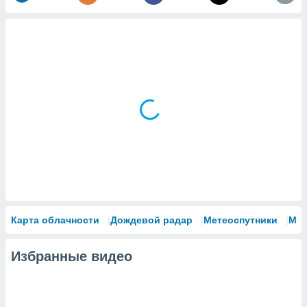
Карта облачности
Дождевой радар
Метеоспутники
Мо
Избранные видео