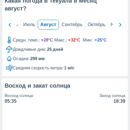
Какая погода в Текуала в месяц
с помощью
или
август
?
данных из
чников,
и
й
Июнь
Июль
Август
Сентябрь
Октябрь
Ноябрь
вование
ие
Средн. темп.:
+28°C
Макс.:
+32°C
Мин:
+25°C
х данных
Дождливые дни:
25
дней
контента.
Осадки:
299 мм
ные
и
Средняя скорость ветра:
1 м/с
ция
м
я
Восход и закат солнца
рованная
Восход солнца
Заход солнца
нтент,
05:35
18:39
е
сти рекламы
ие сведения
и и