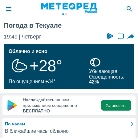
Погода в Текуале
ие о
циальности
19:49
четверг
...
oda.com
)
Облачно и ясно
+28°
алами,
тировать
Убывающая
ество
Освещенность:
яемой
По ощущениям +34°
42%
. Вы можете
ступ к этому
используя
Наслаждайтесь нашим
едующих
приложением совершенно
Установить
БЕСПЛАТНО
файлы
По часам
олучить
В ближайшие часы облачно
й доступ